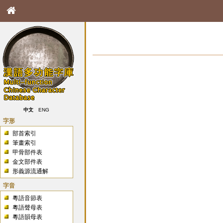
中文
ENG
字形
部首索引
筆畫索引
甲骨部件表
金文部件表
形義源流通解
字音
粵語音節表
粵語聲母表
粵語韻母表