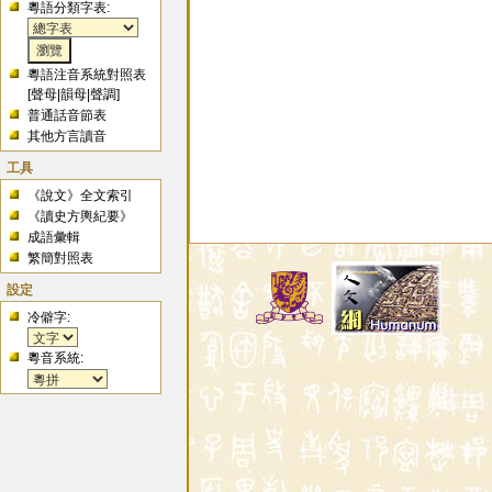
粵語分類字表:
粵語注音系統對照表
[
聲母
|
韻母
|
聲調
]
普通話音節表
其他方言讀音
工具
《說文》全文索引
《讀史方輿紀要》
成語彙輯
繁簡對照表
設定
冷僻字:
粵音系統: