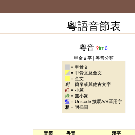
粵語音節表
粵音
?
im
6
甲金文字
|
粵音分類
= 甲骨文
= 甲骨文及金文
= 金文
斜
= 簡帛或其他古文字
紅
= 小篆
綠
= 無小篆
藍
= Unicode 擴展A/B區用字
粗
= 附插圖
音節
粵音
漢字