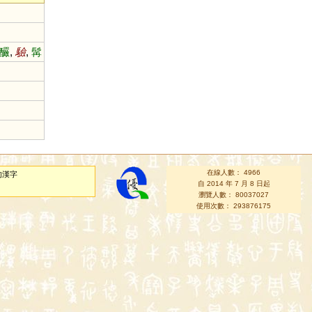
釅
,
驗
,
髯
在線人數： 4966
的漢字
自 2014 年 7 月 8 日起
瀏覽人數： 80037027
使用次數： 293876175