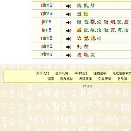
d
im
6
扂
,
掂
,
敁
g
im
6
儉
,
鐱
j
im
6
敥
,
灩
,
焱
,
焰
,
燄
,
爓
,
艷
,
豔
,
l
im
6
斂
,
歛
,
殮
,
澰
,
瀲
,
薟
,
蘞
,
襝
n
im
6
唸
,
廿
,
念
,
棯
s
im
6
剡
,
贍
z
im
6
漸
,
螹
,
魙
新手入門
使用凡例
字庫統計
隨機漢字
最近被搜索
鳴謝
製作單位
私隱政策
免責聲明
意見簿
（
管理員
）