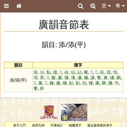
普
粵
廣韻音節表
韻目: 添/添(平)
韻目
漢字
添
,
沾
,
黇
,
舚
,
𩬑
,
敁
,
佔
,
詀
,
㡇
,
𧚊
,
𦕒
,
䀡
,
甜
,
恬
,
湉
,
菾
,
𦳇
,
鬑
,
薕
,
熑
,
溓
,
濓
,
燫
,
謙
,
䌠
,
兼
,
縑
,
鶼
,
添/添(平)
𥻧
,
蒹
,
𦋰
,
鰜
,
嫌
,
稴
,
鮎
,
䬯
,
拈
,
馦
,
㾾
,
䵌
,
㽐
,
欦
,
䌠
,
妗
新手入門
使用凡例
字庫統計
隨機漢字
最近被搜索的漢字