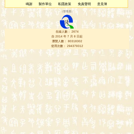
鳴謝
製作單位
私隱政策
免責聲明
意見簿
（
管理員
）
在線人數： 2674
自 2014 年 7 月 8 日起
瀏覽人數： 80318302
使用次數： 294379312