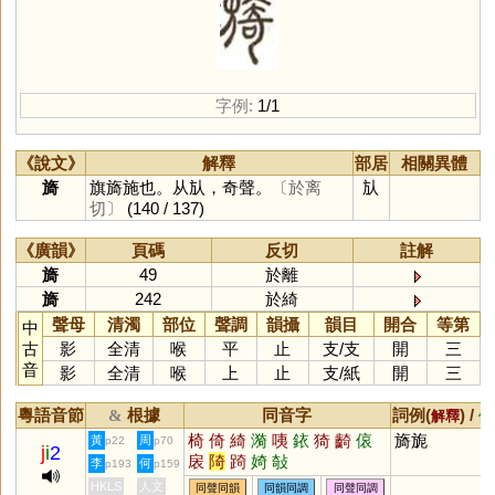
字例:
1/1
《說文》
解釋
部居
相關異體
旖
旗旖施也。从㫃，奇聲。
〔於离
㫃
切〕
(140 / 137)
《廣韻》
頁碼
反切
註解
旖
49
於離
旖
242
於綺
聲母
清濁
部位
聲調
韻攝
韻目
開合
等第
中
古
影
全清
喉
平
止
支
/
支
開
三
音
影
全清
喉
上
止
支
/
紙
開
三
粵語音節
根據
同音字
詞例(
) /
&
解釋
備
椅
倚
綺
漪
咦
銥
猗
齮
偯
旖旎
黃
周
p22
p70
j
i
2
扆
陭
踦
婍
敧
李
何
p193
p159
HKLS
人文
同聲同韻
同韻同調
同聲同調