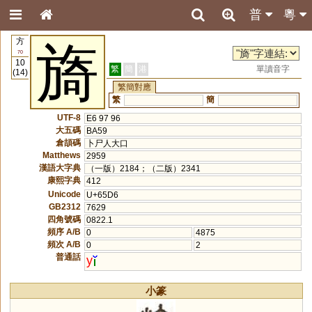
普
粵
方
旖
70
10
繁
簡
港
單讀音字
(14)
繁簡對應
繁
簡
UTF-8
E6 97 96
大五碼
BA59
倉頡碼
卜尸人大口
Matthews
2959
漢語大字典
（一版）2184；（二版）2341
康熙字典
412
Unicode
U+65D6
GB2312
7629
四角號碼
0822.1
頻序 A/B
0
4875
頻次 A/B
0
2
普通話
y
小篆