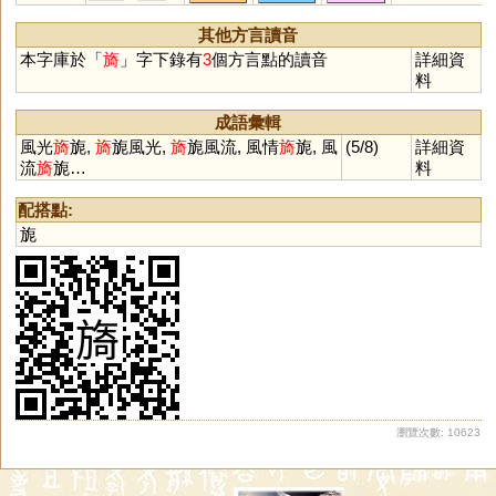
其他方言讀音
本字庫於「
旖
」字下錄有
3
個方言點的讀音
詳細資
料
成語彙輯
風光
旖
旎,
旖
旎風光,
旖
旎風流, 風情
旖
旎, 風
(5/8)
詳細資
流
旖
旎…
料
配搭點:
旎
瀏覽次數: 10623