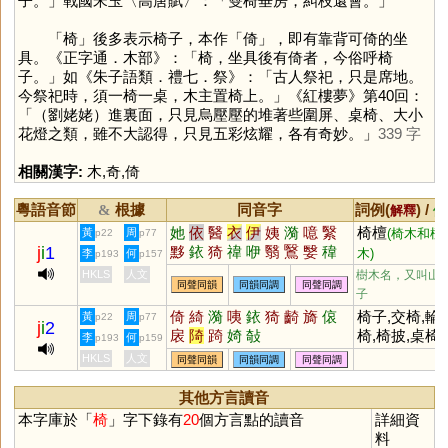
子。」戰國宋玉〈高唐賦〉：「雙椅垂房，糾枝還會。」
「
椅
」後多表示椅子，本作「
倚
」，即有靠背可倚的坐
具。《正字通．木部》：「椅，坐具後有倚者，今俗呼椅
子。」如《朱子語類．禮七．祭》：「古人祭祀，只是席地。
今祭祀時，須一椅一桌，木主置椅上。」《紅樓夢》第40回：
「（劉姥姥）進裏面，只見烏壓壓的堆著些圍屏、桌椅、大小
花燈之類，雖不大認得，只見五彩炫耀，各有奇妙。」
339 字
相關漢字:
木
,
奇
,
倚
粵語音節
根據
同音字
詞例(
) /
&
解釋
備
她
依
醫
衣
伊
姨
漪
噫
繄
椅檀
黃
周
(椅木和檀
p22
p77
j
i
1
黟
銥
猗
禕
咿
翳
鷖
嫛
稦
木)
李
何
p193
p157
檹
洢
黳
毉
瑿
郼
蛜
欹
HKLS
人文
樹木名，又叫山
同聲同韻
同韻同調
同聲同調
子
倚
綺
漪
咦
銥
猗
齮
旖
偯
椅子,交椅,輪
黃
周
p22
p77
j
i
2
扆
陭
踦
婍
敧
椅,椅披,桌椅
李
何
p193
p159
HKLS
人文
同聲同韻
同韻同調
同聲同調
其他方言讀音
本字庫於「
椅
」字下錄有
20
個方言點的讀音
詳細資
料