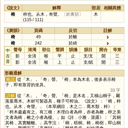
《說文》
解釋
部居
相關異體
椅
梓也。从木，奇聲。
〔於离切〕
木
(115 / 111)
《廣韻》
頁碼
反切
註解
椅
49
於離
椅
242
於綺
聲母
清濁
部位
聲調
韻攝
韻目
開合
等第
中
古
影
全清
喉
平
止
支
/
支
開
三
音
影
全清
喉
上
止
支
/
紙
開
三
形義通解
略說:
從「
木
」，「
奇
」聲。「
椅
」本為木名，後多表示椅
子，即有靠背的坐具。
33 字
詳解:
從「
木
」，「
奇
」聲。「
椅
」是木名，又稱山桐子，屬
落葉喬木。木材可製器具，種子可榨油。《說文》：「椅，梓
也。从木，奇聲。」《本草綱目．木之二．喬木類．梓》：
「梓木處處有之。有三種：木理白者為梓，赤者為楸，梓之美
文者為椅，楸之小者為榎。」如《詩．小雅．湛露》：「其桐
其椅，其實離離。」高亨注：「桐，梧桐。椅，椅樹，即山桐