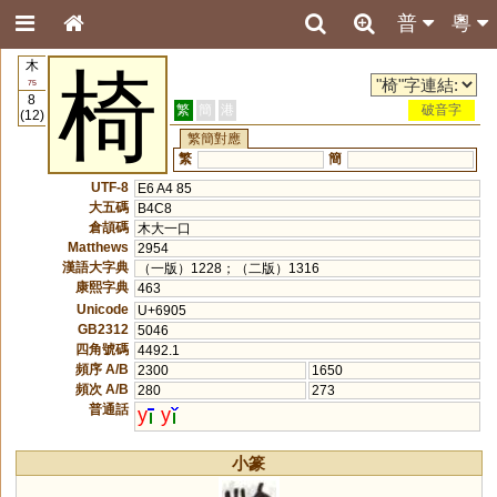
普
粵
木
椅
75
8
繁
簡
港
破音字
(12)
繁簡對應
繁
簡
UTF-8
E6 A4 85
大五碼
B4C8
倉頡碼
木大一口
Matthews
2954
漢語大字典
（一版）1228；（二版）1316
康熙字典
463
Unicode
U+6905
GB2312
5046
四角號碼
4492.1
頻序 A/B
2300
1650
頻次 A/B
280
273
普通話
y
y
小篆