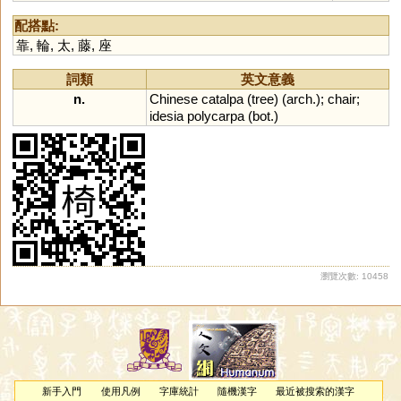
配搭點:
靠
,
輪
,
太
,
藤
,
座
詞類
英文意義
n.
Chinese
catalpa
(
tree
) (
arch
.);
chair
;
idesia
polycarpa
(
bot
.)
瀏覽次數: 10458
新手入門
使用凡例
字庫統計
隨機漢字
最近被搜索的漢字