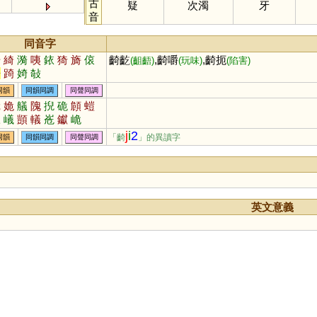
古
疑
次濁
牙
音
同音字
倚
綺
漪
咦
銥
猗
旖
偯
齮齕
,齮嚼
,齮扼
(齟齬)
(玩味)
(陷害)
陭
踦
婍
敧
同韻
同韻同調
同聲同調
蛾
姽
艤
隗
掜
硊
頠
螘
礒
嶬
顗
轙
峞
钀
峗
j
i
2
「齮
」的異讀字
同韻
同韻同調
同聲同調
英文意義