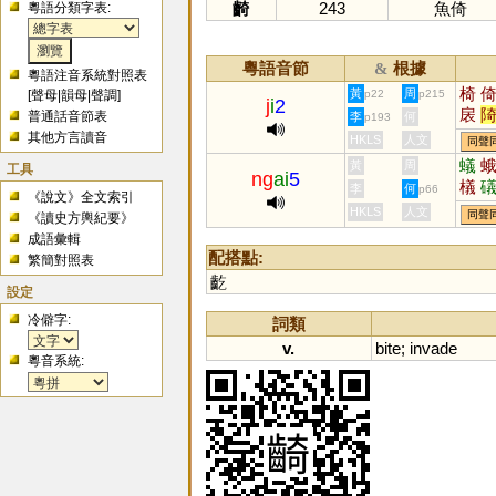
齮
243
魚倚
粵語分類字表:
粵語音節
根據
&
粵語注音系統對照表
椅
黃
周
[
聲母
|
韻母
|
聲調
]
p22
p215
j
i
2
扆
普通話音節表
李
何
p193
其他方言讀音
HKLS
人文
同聲
蟻
黃
周
工具
ng
ai
5
檥
李
何
p66
《說文》全文索引
HKLS
人文
同聲
《讀史方輿紀要》
成語彙輯
配搭點:
繁簡對照表
齕
設定
冷僻字:
詞類
v.
bite
;
invade
粵音系統: