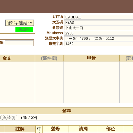
UTF-8
E9 BD AE
大五碼
F8A3
倉頡碼
卜山大一口
異讀字
Matthews
2958
漢語大字典
（一版）4796；（二版）5112
簡
康熙字典
1462
金文
(部件樹)
甲骨
(部
解釋
〔魚綺切〕
(45 / 39)
註解
中
聲母
清濁
部位