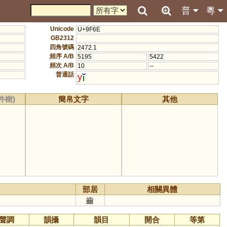
普
粵
Unicode
U+9F6E
GB2312
四角號碼
2472.1
頻序 A/B
5195
5422
頻次 A/B
10
--
普通話
y
件樹)
簡帛文字
其他
部居
相關異體
齒
聲調
韻攝
韻目
開合
等第