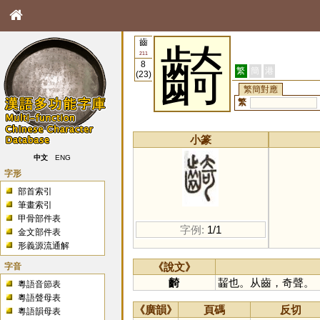
齒
齮
211
8
繁
簡
港
(23)
繁簡對應
繁
小篆
中文
ENG
字形
部首索引
筆畫索引
甲骨部件表
字例:
1/1
金文部件表
形義源流通解
字音
《說文》
齮
齧也。从齒，奇聲。
粵語音節表
粵語聲母表
《廣韻》
頁碼
反切
粵語韻母表