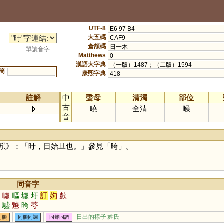
UTF-8
E6 97 B4
大五碼
CAF9
倉頡碼
日一木
單讀音字
Matthews
0
漢語大字典
（一版）1487；（二版）1594
簡
康熙字典
418
註解
中
聲母
清濁
部位
古
曉
全清
喉
音
韻》：「旴，日始旦也。」參見「
晇
」。
同音字
吁
噓
嘔
墟
圩
訏
姁
歔
盱
驉
魖
晇
荂
日出的樣子;姓氏
同韻
同韻同調
同聲同調