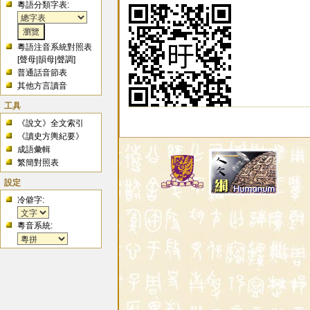
粵語分類字表:
粵語注音系統對照表
[
聲母
|
韻母
|
聲調
]
普通話音節表
其他方言讀音
工具
《說文》全文索引
《讀史方輿紀要》
成語彙輯
繁簡對照表
設定
冷僻字:
粵音系統: