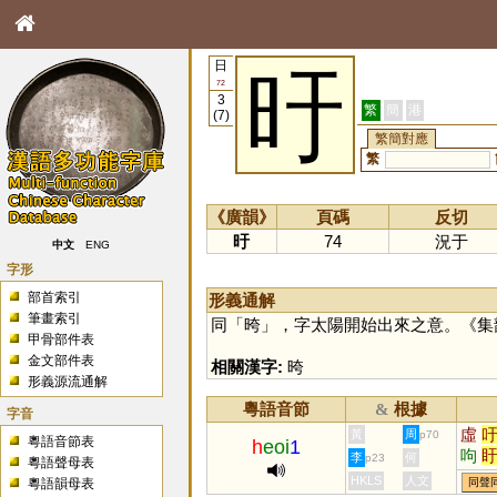
日
旴
72
3
繁
簡
港
(7)
繁簡對應
繁
《廣韻》
頁碼
反切
旴
74
況于
中文
ENG
字形
部首索引
形義通解
筆畫索引
同「
晇
」，字太陽開始出來之意。《集
甲骨部件表
金文部件表
相關漢字:
晇
形義源流通解
粵語音節
根據
&
字音
虛
黃
周
p70
粵語音節表
h
eoi
1
呴
李
何
p23
粵語聲母表
HKLS
人文
粵語韻母表
同聲