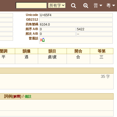
普
粵
Unicode
U+65F4
GB2312
四角號碼
6104.0
頻序 A/B
0
5422
頻次 A/B
0
--
普通話
x
聲調
韻攝
韻目
開合
等第
平
遇
虞
/
虞
合
三
35 字
詞例(
) /
解釋
備註