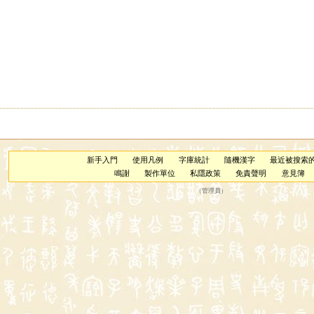
新手入門
使用凡例
字庫統計
隨機漢字
最近被搜索
鳴謝
製作單位
私隱政策
免責聲明
意見簿
（
管理員
）