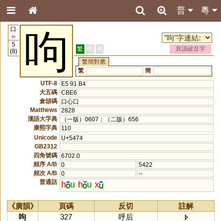
普
粵
口
呴
30
5
繁
簡
港
異讀破音字
(8)
繁簡對應
繁
簡
UTF-8
E5 91 B4
大五碼
CBE6
倉頡碼
口心口
Matthews
2828
漢語大字典
（一版）0607；（二版）656
康熙字典
110
Unicode
U+5474
GB2312
四角號碼
6702.0
頻序 A/B
0
5422
頻次 A/B
0
--
普通話
h
u
h
u
x
《廣韻》
頁碼
反切
註解
呴
327
呼后