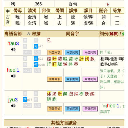
呴
365
香句
聲母
清濁
部位
聲調
韻攝
韻目
開合
等第
中
古
曉
全清
喉
上
流
侯
/
厚
開
一
音
曉
全清
喉
去
遇
虞
/
遇
合
三
粵語音節
根據
同音字
詞例(
) /
&
解釋
備
吼
黃
周
h
au
3
李
何
p77
HKLS
人文
同「
吼
」
同聲同韻
同韻同調
同聲同調
虛
吁
噓
嘔
墟
圩
訏
姁
歔
相呴相濡,呴吁
黃
周
p22
旴
盱
驉
魖
晇
荂
吹呴,咻呴
李
何
p295
h
eoi
1
HKLS
人文
張口哈氣。見《莊
子》天運篇：「相
同聲同韻
同韻同調
同聲同調
呴以溼，相濡以
沫」
休
淤
瘀
酗
煦
嫗
棜
飫
醧
黃
周
饇
喣
j
yu
3
李
何
p74
h
eoi
1
HKLS
人文
「呴
」的
同聲同韻
同韻同調
同聲同調
異讀字
其他方言讀音