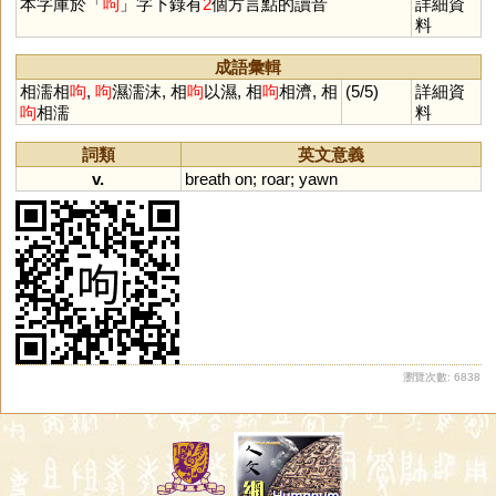
本字庫於「
呴
」字下錄有
2
個方言點的讀音
詳細資
料
成語彙輯
相濡相
呴
,
呴
濕濡沫, 相
呴
以濕, 相
呴
相濟, 相
(5/5)
詳細資
呴
相濡
料
詞類
英文意義
v.
breath
on
;
roar
;
yawn
瀏覽次數: 6838