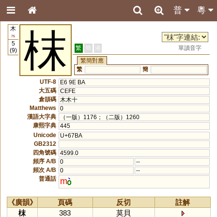
普
粵
木
枺
75
5
繁
簡
港
單讀音字
(9)
繁簡對應
繁
簡
UTF-8
E6 9E BA
大五碼
CEFE
倉頡碼
木木十
Matthews
0
漢語大字典
（一版）1176；（二版）1260
康熙字典
445
Unicode
U+67BA
GB2312
四角號碼
4599.0
頻序 A/B
0
--
頻次 A/B
0
--
普通話
m
《廣韻》
頁碼
反切
註解
枺
383
莫貝