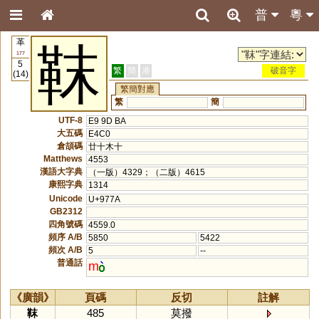
普
粵
革
靺
177
5
繁
簡
港
破音字
(14)
繁簡對應
繁
簡
UTF-8
E9 9D BA
大五碼
E4C0
倉頡碼
廿十木十
Matthews
4553
漢語大字典
（一版）4329；（二版）4615
康熙字典
1314
Unicode
U+977A
GB2312
四角號碼
4559.0
頻序 A/B
5850
5422
頻次 A/B
5
--
普通話
m
《廣韻》
頁碼
反切
註解
靺
485
莫撥