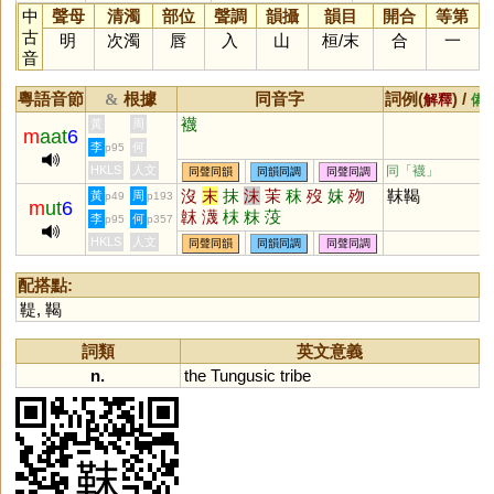
中
聲母
清濁
部位
聲調
韻攝
韻目
開合
等第
古
明
次濁
唇
入
山
桓
/
末
合
一
音
粵語音節
根據
同音字
詞例(
) /
&
解釋
備
襪
黃
周
m
aat
6
李
何
p95
HKLS
人文
同「
襪
」
同聲同韻
同韻同調
同聲同調
沒
末
抹
沫
茉
秣
歿
妺
歾
靺鞨
黃
周
p49
p193
m
ut
6
韎
瀎
枺
粖
莈
李
何
p95
p357
HKLS
人文
同聲同韻
同韻同調
同聲同調
配搭點:
鞮
,
鞨
詞類
英文意義
n.
the
Tungusic
tribe