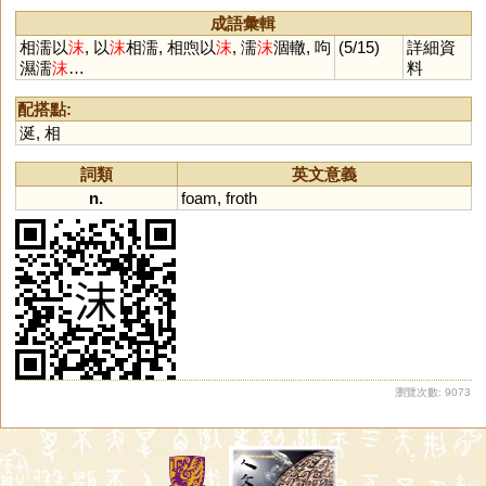
成語彙輯
相濡以
沫
, 以
沫
相濡, 相喣以
沫
, 濡
沫
涸轍, 呴
(5/15)
詳細資
濕濡
沫
…
料
配搭點:
涎
,
相
詞類
英文意義
n.
foam
,
froth
瀏覽次數: 9073