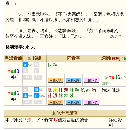
處。」
「
沫
」也表示唾沫。《莊子‧大宗師》：「泉涸，魚相與處
於陸，相呴以濕，相濡以沫，不如相忘於江湖。」
「
沫
」還表示終止。《楚辭‧離騷》：「芳菲菲而難虧兮，
芬至今猶未沫。」王逸注：「沫，已也。」
283 字
相關漢字:
水
,
末
粵語音節
根據
同音字
詞例(
) /
&
解釋
備
抹
秣
黃
周
p49
m
ut
3
李
何
m
ut
6
HKLS
人文
「沫
」的
同聲同韻
同韻同調
同聲同調
讀字
沒
末
抹
茉
秣
靺
歿
妺
歾
泡沫,唾沫
黃
周
p87
m
ut
6
韎
瀎
枺
粖
莈
李
何
p95
p357
HKLS
人文
同聲同韻
同韻同調
同聲同調
其他方言讀音
本字庫於「
沫
」字下錄有
17
個方言點的讀音
詳細資
料