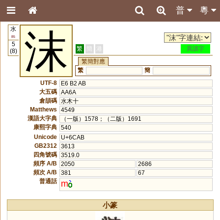
普
粵
水
沫
85
5
繁
簡
港
異讀字
(8)
繁簡對應
繁
簡
UTF-8
E6 B2 AB
大五碼
AA6A
倉頡碼
水木十
Matthews
4549
漢語大字典
（一版）1578；（二版）1691
康熙字典
540
Unicode
U+6CAB
GB2312
3613
四角號碼
3519.0
頻序 A/B
2050
2686
頻次 A/B
381
67
普通話
m
小篆