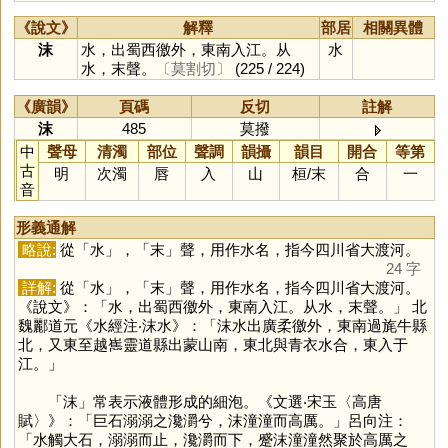
《說文》
解釋
部居
相關異體
沫
水，出蜀西徼外，東南入江。从
水
水，末聲。
〔莫割切〕
(225 / 224)
《廣韻》
頁碼
反切
註解
沫
485
莫撥
中
聲母
清濁
部位
聲調
韻攝
韻目
開合
等第
古
明
次濁
唇
入
山
桓
/
末
合
一
音
形義通解
略說:
從「
水
」，「
末
」聲，用作水名，指今四川省大渡河。
24 字
詳解:
從「
水
」，「
末
」聲，用作水名，指今四川省大渡河。
《說文》：「水，出蜀西徼外，東南入江。从水，末聲。」 北
魏酈道元《水經注‧沫水》：「沫水出廣柔徼外，東南過旄牛縣
北，又東至越嶲靈道縣出蒙山南，東北與青衣水合，東入于
江。」
「
沫
」常表示液體形成的細泡。《文選‧宋玉〈高唐
賦〉》：「巨石溺溺之瀺灂兮，沫潼潼而高厲。」呂向注：
「水觸大石，溺溺而止，瀺灂而下，蹙沫潼潼然聚於高厲之