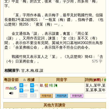
文》中是「
梅
」的古文，後來「
楳
」字少用，而多用「
梅
」
字。
「
某
」字用作本義，表示梅子，最早見於戰國竹簡。信陽
長臺觀2号墓2組簡21：「一瓶某（梅）醬」，指梅子醬。《包
山楚簡》簡255：「蜜某（梅）一」。
金文通假為「
謀
」，表示謀畫，禽簋：「周公某
（謀）」。又用作否定詞，諫簋：「女（汝）某不又（有）
聞」，表示你不要沒有見聞。翼城大河口墓地M2002所出鳥形
盉：「余某弗稱公命」，表示我不會不符合公的命令。
戰國竹簡又表示某人之「
某
」，《九店楚簡》簡43：「含
（今）日某將欲食」。
575 字
相關漢字:
甘
,
木
,
梅
,
楳
,
謀
粵語音節
根據
同音字
詞例(
) /
&
解釋
備
畝
牡
牳
踇
某人,某甲,某
黃
周
p12
p75
m
au
5
某,某事,某年,
李
何
p239
p84
某月,某日,某
HKLS
人文
同聲同韻
同韻同調
同聲同調
個,某些,某等,
某舍
其他方言讀音