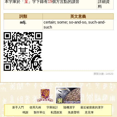
本字庫於「
某
」字下錄有
19
個方言點的讀音
詳細資
料
詞類
英文意義
adj.
certain
;
some
;
so
-
and
-
so
,
such
-
and
-
such
瀏覽次數: 14620
新手入門
使用凡例
字庫統計
隨機漢字
最近被搜索的漢字
鳴謝
製作單位
私隱政策
免責聲明
意見簿