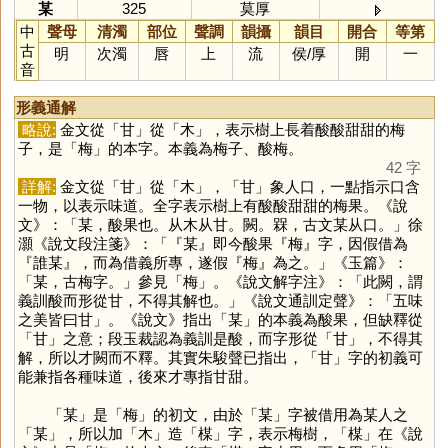
某
325
莫厚
中
聲母
清濁
部位
聲調
韻攝
韻目
開合
等第
古
明
次濁
唇
上
流
侯
/
厚
開
一
音
形義通解
略說:
金文從「
甘
」從「
木
」，表示樹上長着酸酸甜甜的梅
子，是「
梅
」的本字。本義為梅子、酸梅。
42 字
詳解:
金文從「
甘
」從「
木
」，「
甘
」象人口，一點指示口含
一物，以表示味道。全字表示樹上有酸酸甜甜的梅果。《說
文》：「某，酸果也。从木从甘。闕。槑，古文某从口。」徐
灝《說文段注箋》：「『某』即今酸果『梅』字，因假借為
『誰某』，而為借義所專，遂假『梅』為之。」《玉篇》：
「某，古梅字。」參見「
梅
」。《說文解字注》：「此闕，謂
義訓酸而形從甘，不得其解也。」《說文通訓定聲》：「五味
之美皆曰甘」。《說文》指出「
某
」的本義為酸果，但缺釋從
「
甘
」之意；段玉裁認為義訓是酸，而字形從「
甘
」，不得其
解，所以才闕而不釋。其實朱駿聲已指出，「
甘
」字的初義可
能兼指各種味道，後來才專指甘甜。
「
某
」是「
梅
」的初文，由於「
某
」字被借用為某人之
「
某
」，所以加「
木
」造「
楳
」字，表示梅樹，「
楳
」在《說