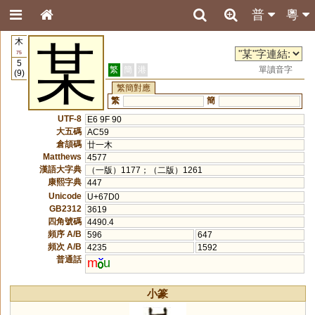
普
粵
木
某
75
5
繁
簡
港
單讀音字
(9)
繁簡對應
繁
簡
UTF-8
E6 9F 90
大五碼
AC59
倉頡碼
廿一木
Matthews
4577
漢語大字典
（一版）1177；（二版）1261
康熙字典
447
Unicode
U+67D0
GB2312
3619
四角號碼
4490.4
頻序 A/B
596
647
頻次 A/B
4235
1592
普通話
m
u
小篆