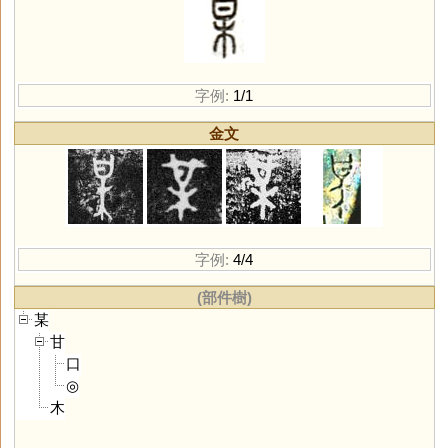
字例:
1/1
金文
字例:
4/4
(部件樹)
某
甘
口
◎
木