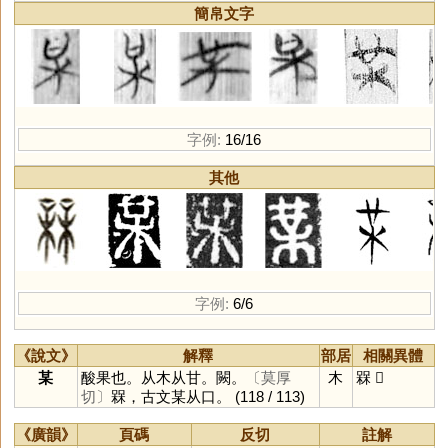
簡帛文字
字例:
16/16
其他
字例:
6/6
《說文》
解釋
部居
相關異體
某
酸果也。从木从甘。闕。
〔莫厚
木
槑
𣚨
切〕
槑，古文某从口。
(118 / 113)
《廣韻》
頁碼
反切
註解