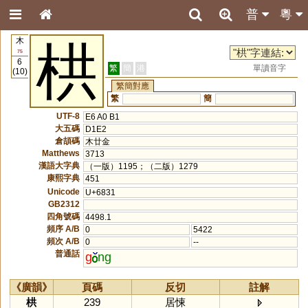
普
粵
木
栱
75
6
繁
簡
港
單讀音字
(10)
繁簡對應
繁
簡
UTF-8
E6 A0 B1
大五碼
D1E2
倉頡碼
木廿金
Matthews
3713
漢語大字典
（一版）1195；（二版）1279
康熙字典
451
Unicode
U+6831
GB2312
四角號碼
4498.1
頻序 A/B
0
5422
頻次 A/B
0
--
普通話
g
ng
《廣韻》
頁碼
反切
註解
栱
239
居悚