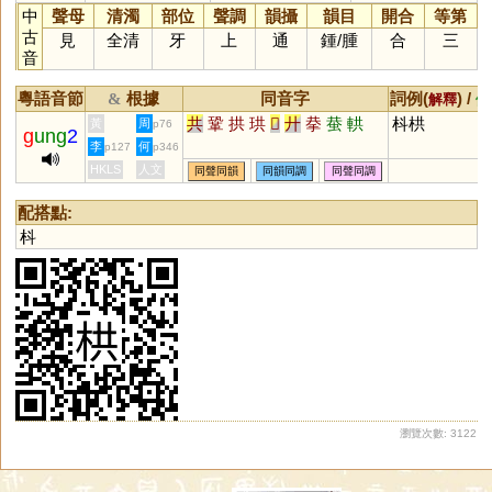
中
聲母
清濁
部位
聲調
韻攝
韻目
開合
等第
古
見
全清
牙
上
通
鍾
/
腫
合
三
音
粵語音節
根據
同音字
詞例(
) /
&
解釋
備
共
鞏
拱
珙
𠬞
廾
拲
蛬
輁
枓栱
黃
周
p76
g
ung
2
李
何
p127
p346
HKLS
人文
同聲同韻
同韻同調
同聲同調
配搭點:
枓
瀏覽次數: 3122