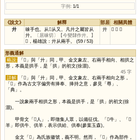
字例:
1/1
《說文》
解釋
部居
相關異體
廾
竦手也。从从又。凡廾之屬皆从
廾
𠬞
𢪒
抙
廾。
〔居竦切〕
【今變隸作廾。】
𢪒，楊雄說：廾从兩手。
(59 / 53)
形義通解
略說:
「
𠬞
」與「
廾
」同，甲、金文象左、右兩手相向、相拱之
形，本義是拱手，是「
拱
」的初文(徐灝)。
45 字
詳解:
「
𠬞
」與「
廾
」同，甲、金文象左、右兩手相向之形，
「
𠬞
」作為古文字偏旁有捧奉、捧持之意，參見「
尊
」、
「
典
」。
一說象兩手相拱之形，本義是拱手，是「
拱
」的初文(徐
灝)。
甲骨文「𠬞人」，即徵集人眾，以備征伐。「𠬞牛」、「𠬞
羊」即供牛、供羊，表示供給、供奉(參葉玉森)。
金文「
𠬞
」為氏族徽號，義不明。然而，「
𠬞
」作為部件，