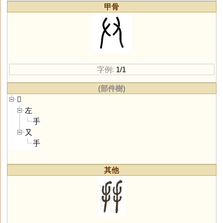
甲骨
字例:
1/1
(部件樹)
𠬞
左
手
又
手
其他