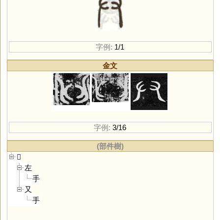
字例:
1/1
金文
字例:
3/16
(部件樹)
𠬞
左
手
又
手