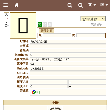
普
粵
又
𠬞
29
2
繁
簡
港
單讀音字
(0)
繁簡對應
繁
簡
UTF-8
F0 A0 AC 9E
大五碼
倉頡碼
Matthews
0
漢語大字典
（一版）0393；（二版）427
康熙字典
93
Unicode
U+20B1E
GB2312
四角號碼
頻序 A/B
--
頻次 A/B
0
--
普通話
g
ng
小篆