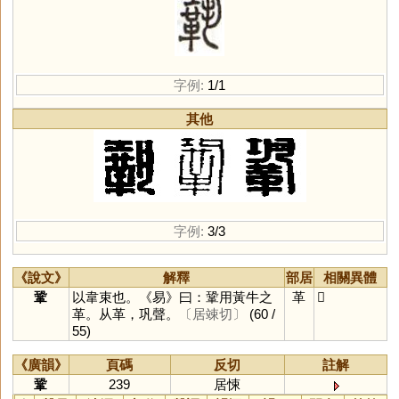
字例:
1/1
其他
字例:
3/3
《說文》
解釋
部居
相關異體
鞏
以韋束也。《易》曰：鞏用黃牛之
革
𩊳
革。从革，巩聲。
〔居竦切〕
(60 /
55)
《廣韻》
頁碼
反切
註解
鞏
239
居悚