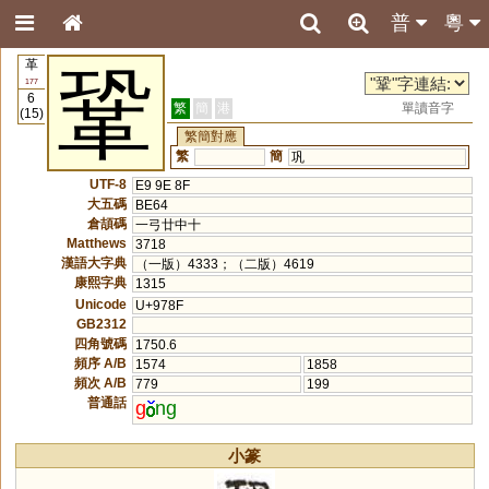
普
粵
革
鞏
177
6
繁
簡
港
單讀音字
(15)
繁簡對應
繁
簡
巩
UTF-8
E9 9E 8F
大五碼
BE64
倉頡碼
一弓廿中十
Matthews
3718
漢語大字典
（一版）4333；（二版）4619
康熙字典
1315
Unicode
U+978F
GB2312
四角號碼
1750.6
頻序 A/B
1574
1858
頻次 A/B
779
199
普通話
g
ng
小篆