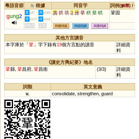
粵語音節
根據
同音字
詞例(
) /
&
解釋
備
共
拱
珙
𠬞
廾
拲
栱
蛬
輁
鞏固
黃
周
p47
p193
g
ung
2
李
何
p127
p346
HKLS
人文
同聲同韻
同韻同調
同聲同調
其他方言讀音
本字庫於「
鞏
」字下錄有
19
個方言點的讀音
詳細資
料
《讀史方輿紀要》地名
鞏
縣,
鞏
昌府,
鞏
昌衛
(3/3)
詳細資
料
詞類
英文意義
v.
consolidate
,
strengthen
,
guard