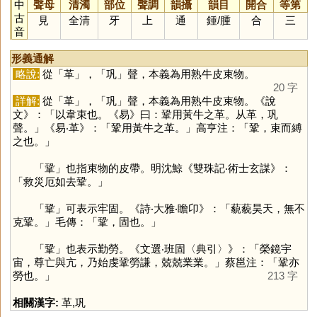
中
聲母
清濁
部位
聲調
韻攝
韻目
開合
等第
古
見
全清
牙
上
通
鍾
/
腫
合
三
音
形義通解
略說:
從「
革
」，「
巩
」聲，本義為用熟牛皮束物。
20 字
詳解:
從「
革
」，「
巩
」聲，本義為用熟牛皮束物。《說
文》：「以韋束也。《易》曰：鞏用黃牛之革。从革，巩
聲。」《易‧革》：「鞏用黃牛之革。」高亨注：「鞏，束而縛
之也。」
「
鞏
」也指束物的皮帶。明沈鯨《雙珠記‧術士玄謀》：
「救災厄如去鞏。」
「
鞏
」可表示牢固。《詩‧大雅‧瞻卬》：「藐藐昊天，無不
克鞏。」毛傳：「鞏，固也。」
「
鞏
」也表示勤勞。《文選‧班固〈典引〉》：「榮鏡宇
宙，尊亡與亢，乃始虔鞏勞謙，兢兢業業。」蔡邕注：「鞏亦
勞也。」
213 字
相關漢字:
革
,
巩