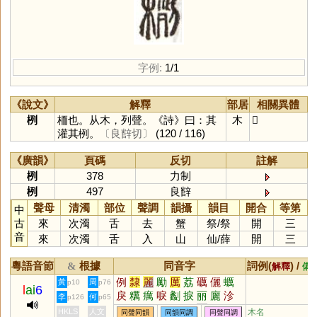
字例:
1/1
《說文》
解釋
部居
相關異體
栵
栭也。从木，列聲。《詩》曰：其
木
𣔜
灌其栵。
〔良辥切〕
(120 / 116)
《廣韻》
頁碼
反切
註解
栵
378
力制
栵
497
良辥
聲母
清濁
部位
聲調
韻攝
韻目
開合
等第
中
古
來
次濁
舌
去
蟹
祭
/
祭
開
三
音
來
次濁
舌
入
山
仙
/
薛
開
三
粵語音節
根據
同音字
詞例(
) /
&
解釋
備
例
隸
麗
勵
厲
荔
礪
儷
蠣
黃
周
p10
p76
l
ai
6
戾
糲
癘
唳
劙
捩
丽
廲
沴
李
何
p126
p65
欐
攦
鱱
濿
悷
迣
砅
犡
曞
HKLS
人文
木名
同聲同韻
同韻同調
同聲同調