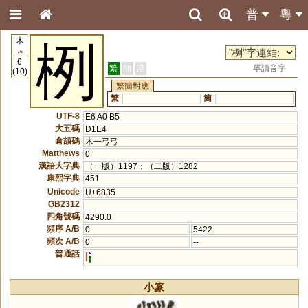
普
粵
木
栵
75
6
繁
簡
港
單讀音字
(10)
繁簡對應
繁
簡
UTF-8
E6 A0 B5
大五碼
D1E4
倉頡碼
木一弓弓
Matthews
0
漢語大字典
（一版）1197；（二版）1282
康熙字典
451
Unicode
U+6835
GB2312
四角號碼
4290.0
頻序 A/B
0
5422
頻次 A/B
0
--
普通話
l
小篆