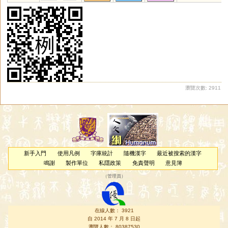
禲
瓥
蜧
蠫
瀏覽次數: 2911
新手入門
使用凡例
字庫統計
隨機漢字
最近被搜索的漢字
鳴謝
製作單位
私隱政策
免責聲明
意見簿
（
管理員
）
在線人數： 3921
自 2014 年 7 月 8 日起
瀏覽人數： 80387530