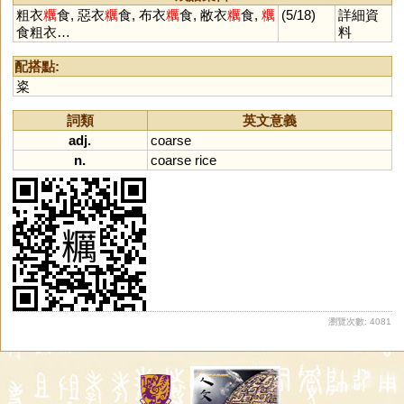
粗衣
糲
食, 惡衣
糲
食, 布衣
糲
食, 敝衣
糲
食,
糲
(5/18)
詳細資
食粗衣…
料
配搭點:
粢
詞類
英文意義
adj.
coarse
n.
coarse
rice
瀏覽次數: 4081