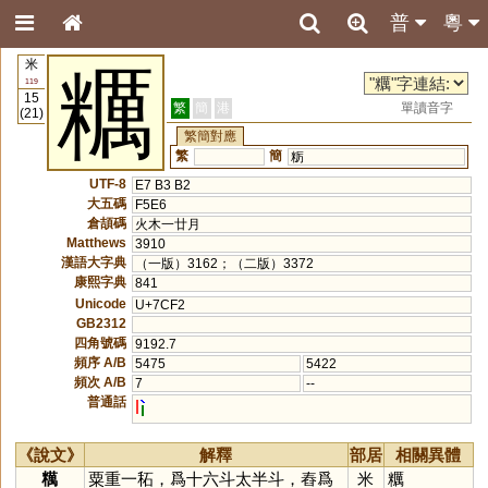
普
粵
米
糲
119
15
繁
簡
港
單讀音字
(21)
繁簡對應
繁
簡
粝
UTF-8
E7 B3 B2
大五碼
F5E6
倉頡碼
火木一廿月
Matthews
3910
漢語大字典
（一版）3162；（二版）3372
康熙字典
841
Unicode
U+7CF2
GB2312
四角號碼
9192.7
頻序 A/B
5475
5422
頻次 A/B
7
--
普通話
l
《說文》
解釋
部居
相關異體
䊪
粟重一䄷，爲十六斗太半斗，舂爲
米
糲