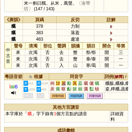
米一斛曰䊪。从米，萬聲。
〔洛帶
切〕
(147 / 143)
《廣韻》
頁碼
反切
註解
糲
378
力制
糲
383
落蓋
糲
483
盧達
聲母
清濁
部位
聲調
韻攝
韻目
開合
等第
中
來
次濁
舌
去
蟹
祭
/
祭
開
三
古
來
次濁
舌
去
蟹
泰
/
泰
開
一
音
來
次濁
舌
入
山
寒
/
曷
開
一
粵語音節
根據
同音字
詞例(
) /
&
解釋
備
例
隸
麗
勵
厲
荔
礪
儷
蠣
糲飯,糲糠,糲
黃
周
p10
p128
l
ai
6
戾
癘
唳
劙
捩
丽
濿
蠫
蜧
粢,稗糲,蔬糲,
李
何
p356
p65
瓥
禲
曞
廲
犡
鱱
欐
沴
攦
糲食粗衣,惡
HKLS
人文
同聲同韻
同韻同調
同聲同調
悷
迣
栵
砅
糲食
其他方言讀音
本字庫於「
糲
」字下錄有
1
個方言點的讀音
詳細資
料
成語彙輯