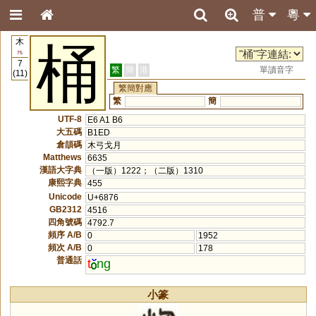
普
粵
木
桶
75
7
繁
簡
港
單讀音字
(11)
繁簡對應
繁
簡
UTF-8
E6 A1 B6
大五碼
B1ED
倉頡碼
木弓戈月
Matthews
6635
漢語大字典
（一版）1222；（二版）1310
康熙字典
455
Unicode
U+6876
GB2312
4516
四角號碼
4792.7
頻序 A/B
0
1952
頻次 A/B
0
178
普通話
t
ng
小篆