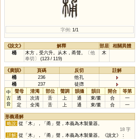
字例:
1/1
《說文》
解釋
部居
相關異體
桶
木方，受六升。从木，甬聲。
〔他
木
奉切〕
(123 / 119)
《廣韻》
頁碼
反切
註解
桶
236
他孔
桶
237
徒揔
聲母
清濁
部位
聲調
韻攝
韻目
開合
等第
中
古
透
次清
舌
上
通
東
/
董
合
一
音
定
全濁
舌
上
通
東
/
董
合
一
形義通解
略說:
從「
木
」，「
甬
」聲，本義為木製量器。
18 字
詳解:
從「
木
」，「
甬
」聲，本義為木製量器。《說文》：