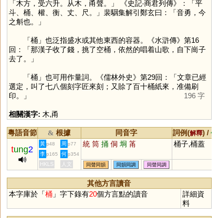
「木方，受六升。从木，甬聲。」 《史記‧商君列傳》：「平
斗、桶、權、衡、丈、尺。」裴駰集解引鄭玄曰：「音勇，今
之斛也。」
「
桶
」也泛指盛水或其他東西的容器。《水滸傳》第16
回：「那漢子收了錢，挑了空桶，依然的唱着山歌，自下崗子
去了。」
「
桶
」也可用作量詞。《儒林外史》第29回：「文章已經
選定，叫了七八個刻字匠來刻；又賒了百十桶紙來，准備刷
印。」
196 字
相關漢字:
木
,
甬
粵語音節
根據
同音字
詞例(
) /
&
解釋
備
統
筒
捅
侗
垌
筩
桶子,桶蓋
黃
周
p48
p77
t
ung
2
李
何
p165
p354
HKLS
人文
同聲同韻
同韻同調
同聲同調
其他方言讀音
本字庫於「
桶
」字下錄有
20
個方言點的讀音
詳細資
料