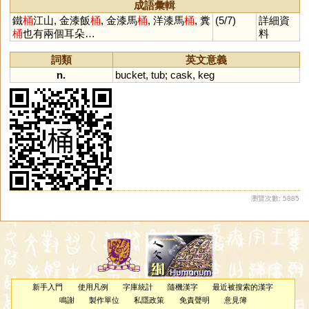
成語彙輯
鐵
桶
江山, 金漆飯
桶
, 金漆馬
桶
, 洋漆馬
桶
, 糞
(5/7)
詳細資
桶
也有兩個耳朵…
料
詞類
英文意義
n.
bucket
,
tub
;
cask
,
keg
瀏覽次數: 5885
新手入門
使用凡例
字庫統計
隨機漢字
最近被搜索的漢字
鳴謝
製作單位
私隱政策
免責聲明
意見簿