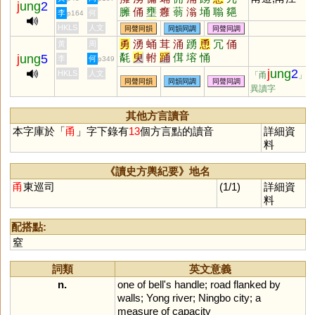
j
ung
2
臃
俑
壅
癰
蓊
滃
埇
聬
郺
李
何
p164
瞈
暡
踊
塕
HKLS
人文
同聲同韻
同韻同調
同聲同調
勇
湧
蛹
茸
涌
踴
恿
冗
俑
黃
周
氄
臾
軵
踊
傇
塎
悀
j
ung
5
李
何
p349
j
ung
2
HKLS
人文
「甬
」
同聲同韻
同韻同調
同聲同調
異讀字
其他方言讀音
本字庫於「
甬
」字下錄有
13
個方言點的讀音
詳細資
料
《讀史方輿紀要》地名
甬
東巡司
(1/1)
詳細資
料
配搭點:
窒
詞類
英文意義
n.
one
of
bell
'
s
handle
;
road
flanked
by
walls
;
Yong
river
;
Ningbo
city
;
a
measure
of
capacity