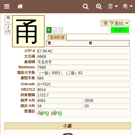
普
粵
用
甬
101
2
繁
簡
港
異讀字
(7)
繁簡對應
繁
簡
UTF-8
E7 94 AC
大五碼
A869
倉頡碼
弓戈月手
Matthews
7568
漢語大字典
（一版）0053；（二版）62
康熙字典
684
Unicode
U+752C
GB2312
8014
四角號碼
1722.7
頻序 A/B
4061
3559
頻次 A/B
34
20
普通話
d
ng
y
ng
小篆