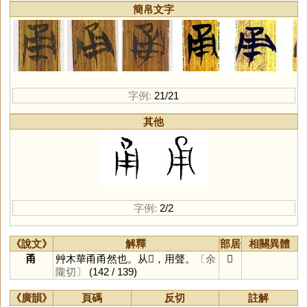
簡帛文字
字例:
21/21
其他
字例:
2/2
《說文》
解釋
部居
相關異體
甬
艸木華甬甬然也。从𢎘，用聲。
〔余
𢎘
隴切〕
(142 / 139)
《廣韻》
頁碼
反切
註解