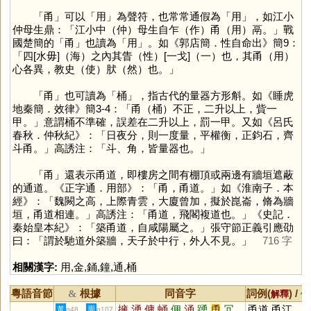
「
甬
」可以「
用
」為聲符，也常常通假為「
用
」，如江小
仲母生鼎：「江小中（仲）母生自乍（作）甬（用）鬲。」戰
國楚簡的「
甬
」也讀為「
用
」。如《郭店簡．性自命出》簡9：
「四[水毋]（海）之內其眚（性）[一戈]（一）也，其甬（用）
心各異，教史（使）肰（然）也。」
「
甬
」也可讀為「
桶
」，指古代的量器方形斛。如《睡虎
地秦簡．效律》簡3-4：「甬（桶）不正，二升以上，貲一
甲。」意謂桶不準確，誤差在二升以上，罰一甲。又如《呂氏
春秋．仲秋紀》：「日夜分，則一度量，平權衡，正鈞石，齊
斗甬。」高誘注：「斗、⻆，皆量器也。」
「
甬
」還表示甬道，即樓房之間有棚頂或兩邊有牆垣遮蔽
的通道。《正字通．用部》：「甬，甬道。」如《淮南子．本
經》：「魏闕之高，上際青雲，大廈曾加，擬於崑崙，脩為牆
垣，甬道相連。」高誘注：「甬道，飛閣複道也。」《史記．
秦始皇本紀》：「築甬道，自咸陽屬之。」張守節正義引應劭
曰：「謂於馳道外築牆，天子於中行，外人不見。」
716 字
相關漢字:
用
,
金
,
銿
,
鐘
,
通
,
桶
粵語音節
根據
同音字
詞例(
) /
&
解釋
備
擁
湧
傭
蛹
佣
涌
踴
恿
冗
甬道,甬江
黃
周
p48
p107