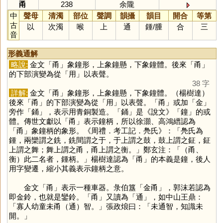
甬
238
余隴
中
聲母
清濁
部位
聲調
韻攝
韻目
開合
等第
古
以
次濁
喉
上
通
鍾
/
腫
合
三
音
形義通解
略說:
金文「
甬
」象鐘形，上象鐘懸，下象鐘體。後來「
甬
」
的下部演變為從「
用
」以表聲。
38 字
詳解:
金文「
甬
」象鐘形，上象鐘懸，下象鐘體。（楊樹達）
後來「
甬
」的下部演變為從「
用
」以表聲。「
甬
」或加「
金
」
旁作「
銿
」，表示用青銅製造。「
銿
」是《說文》「
鐘
」的或
體。傳世文獻以「
甬
」表示鐘柄，所以徐灝、高鴻縉認為
「
甬
」象鐘柄的象形。《周禮．考工記．鳧氏》：「鳧氏為
鍾，兩欒謂之銑，銑間謂之于，于上謂之鼓，鼓上謂之鉦，鉦
上謂之舞；舞上謂之甬，甬上謂之衡。」鄭玄注：「（甬、
衡）此二名者，鍾柄。」楊樹達認為「
甬
」的本義是鐘，後人
用字變遷，縮小其義表示鐘柄之意。
金文「
甬
」表示一種車器。彔伯簋「金甬」，郭沫若認為
即金鈴，也就是鑾鈴。「
甬
」又讀為「
通
」，如中山王鼎：
「寡人幼童未甬（通）智。」張政烺曰：「未通智，知識未
開。」