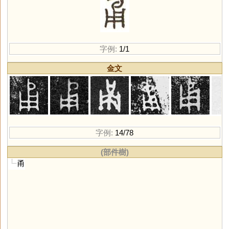
字例:
1/1
金文
字例:
14/78
(部件樹)
甬