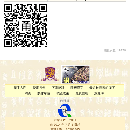
瀏覽次數: 19978
新手入門
使用凡例
字庫統計
隨機漢字
最近被搜索的漢字
鳴謝
製作單位
私隱政策
免責聲明
意見簿
（
管理員
）
在線人數： 2881
自 2014 年 7 月 8 日起
瀏覽人數： 80566365