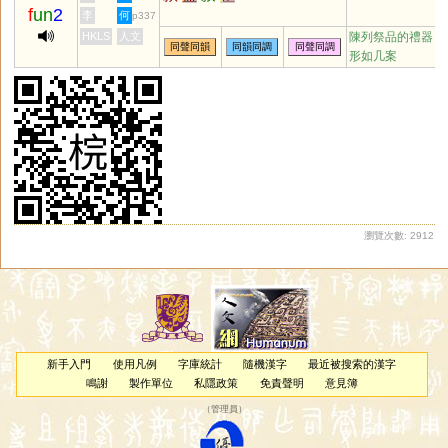
f
un
2
李
何
p337
HKLS
人文
陳列祭品的禮器，
同聲同韻
同韻同調
同聲同調
形如几案
瀏覽次數: 2912
新手入門
使用凡例
字庫統計
隨機漢字
最近被搜索的漢字
鳴謝
製作單位
私隱政策
免責聲明
意見簿
（
管理員
）