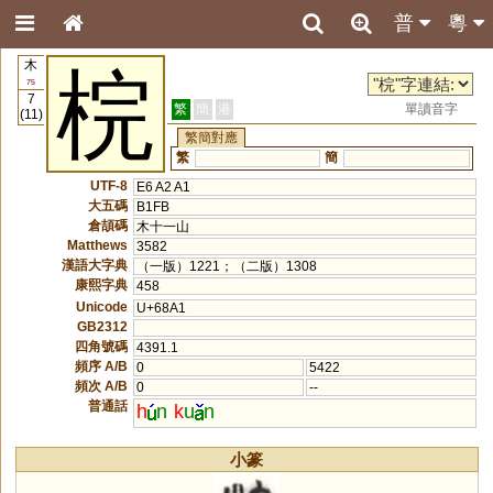
普
粵
木
梡
75
7
繁
簡
港
單讀音字
(11)
繁簡對應
繁
簡
UTF-8
E6 A2 A1
大五碼
B1FB
倉頡碼
木十一山
Matthews
3582
漢語大字典
（一版）1221；（二版）1308
康熙字典
458
Unicode
U+68A1
GB2312
四角號碼
4391.1
頻序 A/B
0
5422
頻次 A/B
0
--
普通話
h
n
k
u
n
小篆