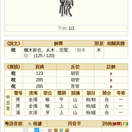
字例:
1/1
《說文》
解釋
部居
相關異體
梡
㮯木薪也。从木，完聲。
〔胡本
木
切〕
(125 / 120)
《廣韻》
頁碼
反切
註解
梡
123
胡官
梡
285
胡管
梡
285
苦管
聲母
清濁
部位
聲調
韻攝
韻目
開合
等第
中
匣
全濁
喉
平
山
桓
/
桓
合
一
古
匣
全濁
喉
上
山
桓
/
緩
合
一
音
溪
次清
牙
上
山
桓
/
緩
合
一
粵語音節
根據
同音字
詞例(
) /
&
解釋
備
款
盥
窾
雚
黃
周
p77