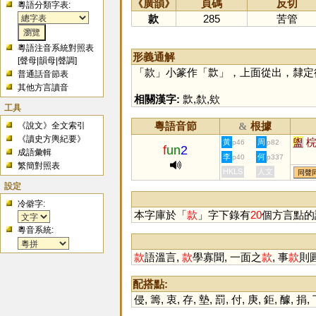
《廣韻》
頁碼
反切
粵語分類字表:
款
285
苦管
粵語注音系統對照表
形義通解
[
聲母
|
韻母
|
聲調
]
「
款
」小篆作「
㱁
」，上面從出，隸定
普通話音節表
其他方言讀音
相關漢字:
㱁
,
歀
,
欸
工具
粵語音節
根據
《說文》全文索引
&
《讀史方輿紀要》
盥
黃
周
p46
p82
f
un
2
成語彙輯
李
何
p40
p337
繁簡對照表
HKLS
人文
同聲
設定
冷僻字:
本字庫於「
款
」字下錄有
20
個方言點的
粵音系統:
款
語溫言,
款
學寡聞, 一面之
款
, 事
款
則
配搭點:
侵
,
籌
,
衷
,
存
,
墊
,
罰
,
付
,
庚
,
鉅
,
醵
,
捐
,