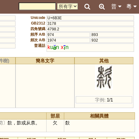
普
粵
Unicode
U+6B3E
GB2312
3178
四角號碼
4798.2
頻序 A/B
974
893
頻次 A/B
1974
932
普通話
k
u
n
x
n
件樹)
簡帛文字
其他
字例:
1/1
部居
相關異體
切〕
歀，㱁或从柰。
欠
歀