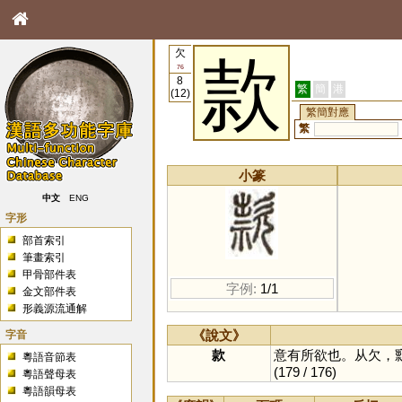
欠
款
76
8
繁
簡
港
(12)
繁簡對應
繁
小篆
中文
ENG
字形
部首索引
筆畫索引
甲骨部件表
字例:
1/1
金文部件表
形義源流通解
字音
《說文》
款
意有所欲也。从欠，
粵語音節表
(179 / 176)
粵語聲母表
粵語韻母表