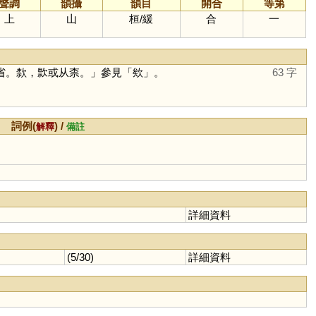
聲調
韻攝
韻目
開合
等第
上
山
桓
/
緩
合
一
省。歀，㱁或从柰。」參見「
欸
」。
63 字
詞例(
) /
解釋
備註
詳細資料
(5/30)
詳細資料