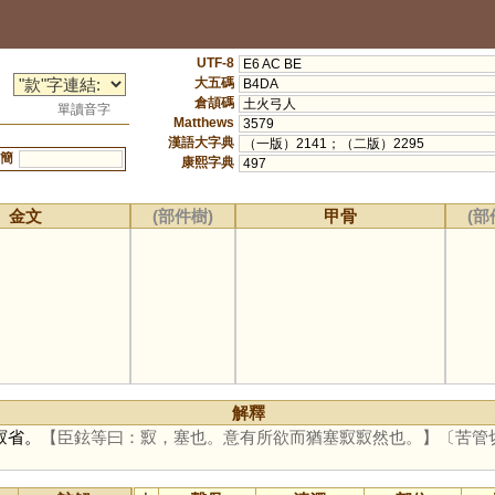
UTF-8
E6 AC BE
大五碼
B4DA
倉頡碼
土火弓人
單讀音字
Matthews
3579
漢語大字典
（一版）2141；（二版）2295
簡
康熙字典
497
金文
(部件樹)
甲骨
(部
解釋
㝮省。
【臣鉉等曰：㝮，塞也。意有所欲而猶塞㝮㝮然也。】
〔苦管