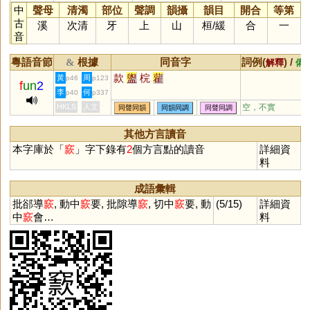
中
聲母
清濁
部位
聲調
韻攝
韻目
開合
等第
古
溪
次清
牙
上
山
桓
/
緩
合
一
音
粵語音節
根據
同音字
詞例(
) /
&
解釋
備
款
盥
梡
雚
黃
周
p46
p123
f
un
2
李
何
p40
p337
HKLS
人文
空，不實
同聲同韻
同韻同調
同聲同調
其他方言讀音
本字庫於「
窾
」字下錄有
2
個方言點的讀音
詳細資
料
成語彙輯
批郤導
窾
, 動中
窾
要, 批隙導
窾
, 切中
窾
要, 動
(5/15)
詳細資
中
窾
會…
料