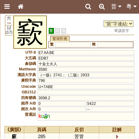
普
粵
穴
窾
116
12
繁
簡
港
單讀音字
(17)
繁簡對應
繁
簡
UTF-8
E7 AA BE
大五碼
EDB7
倉頡碼
十金土火人
Matthews
3580
漢語大字典
（一版）2741；（二版）2933
康熙字典
796
Unicode
U+7ABE
GB2312
四角號碼
3098.2
頻序 A/B
0
5422
頻次 A/B
0
--
普通話
k
u
n
《廣韻》
頁碼
反切
註解
窾
285
苦管