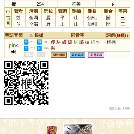
楩
294
符善
聲母
清濁
部位
聲調
韻攝
韻目
開合
等第
中
古
並
全濁
唇
平
山
仙
/
仙
開
三
音
並
全濁
唇
上
山
仙
/
獮
開
三
粵語音節
根據
同音字
詞例(
) /
&
解釋
備
便
駢
緶
蹁
胼
諞
楄
跰
骿
楩楠
黃
周
p27
p78
p
in
4
揙
李
何
p219
p196
HKLS
人文
同聲同韻
同韻同調
同聲同調
瀏覽次數: 3269