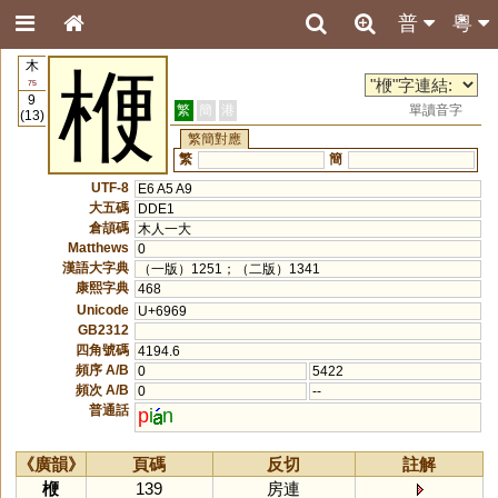
普
粵
木
楩
75
9
繁
簡
港
單讀音字
(13)
繁簡對應
繁
簡
UTF-8
E6 A5 A9
大五碼
DDE1
倉頡碼
木人一大
Matthews
0
漢語大字典
（一版）1251；（二版）1341
康熙字典
468
Unicode
U+6969
GB2312
四角號碼
4194.6
頻序 A/B
0
5422
頻次 A/B
0
--
普通話
p
i
n
《廣韻》
頁碼
反切
註解
楩
139
房連