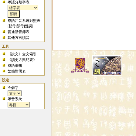
粵語分類字表:
粵語注音系統對照表
[
聲母
|
韻母
|
聲調
]
普通話音節表
其他方言讀音
工具
《說文》全文索引
《讀史方輿紀要》
成語彙輯
繁簡對照表
設定
冷僻字:
粵音系統: