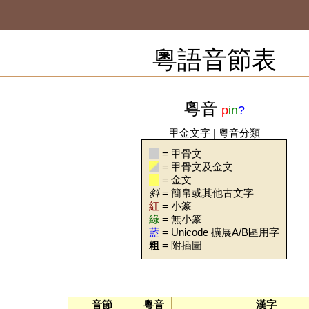
粵語音節表
粵音
p
in
?
甲金文字
|
粵音分類
= 甲骨文
= 甲骨文及金文
= 金文
斜
= 簡帛或其他古文字
紅
= 小篆
綠
= 無小篆
藍
= Unicode 擴展A/B區用字
粗
= 附插圖
音節
粵音
漢字