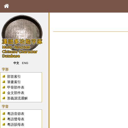
中文
ENG
字形
部首索引
筆畫索引
甲骨部件表
金文部件表
形義源流通解
字音
粵語音節表
粵語聲母表
粵語韻母表