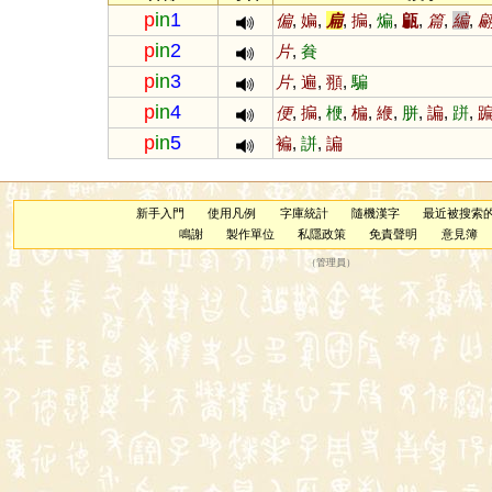
p
in
1
偏
,
媥
,
扁
,
揙
,
煸
,
甂
,
篇
,
編
,
p
in
2
片
,
貵
p
in
3
片
,
遍
,
頨
,
騙
p
in
4
便
,
揙
,
楩
,
楄
,
緶
,
胼
,
諞
,
跰
,
p
in
5
褊
,
誁
,
諞
新手入門
使用凡例
字庫統計
隨機漢字
最近被搜索
鳴謝
製作單位
私隱政策
免責聲明
意見簿
（
管理員
）