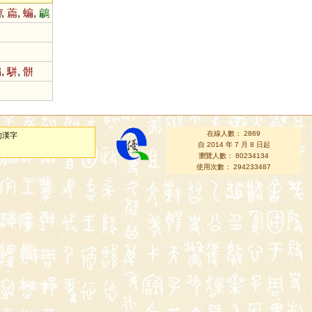
翩
,
萹
,
蝙
,
鶣
蹁
,
駢
,
骿
在線人數： 2869
的漢字
自 2014 年 7 月 8 日起
瀏覽人數： 80234134
使用次數： 294233487