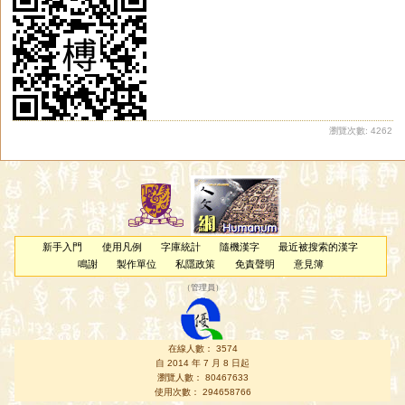
瀏覽次數: 4262
新手入門
使用凡例
字庫統計
隨機漢字
最近被搜索的漢字
鳴謝
製作單位
私隱政策
免責聲明
意見簿
（
管理員
）
在線人數： 3574
自 2014 年 7 月 8 日起
瀏覽人數： 80467633
使用次數： 294658766