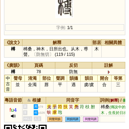
字例:
1/1
《說文》
解釋
部居
相關異體
榑
榑桑，神木，日所出也。从木，尃
木
聲。
〔防無切〕
(119 / 115)
《廣韻》
頁碼
反切
註解
榑
78
防無
中
聲母
清濁
部位
聲調
韻攝
韻目
開合
等第
古
並
全濁
唇
平
遇
虞
/
虞
合
三
音
粵語音節
根據
同音字
詞例(
) /
&
解釋
備
夫
乎
符
扶
芙
鳧
苻
枎
胕
榑桑
黃
周
(傳說中的
p79
f
u
4
蚨
虖
玸
木，生長於日出
李
何
p326
的地方)
HKLS
人文
同聲同韻
同韻同調
同聲同調