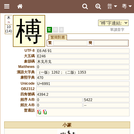
普
粵
木
榑
75
10
繁
簡
港
單讀音字
(14)
繁簡對應
繁
簡
UTF-8
E6 A6 91
大五碼
E246
倉頡碼
木戈月戈
Matthews
0
漢語大字典
（一版）1262；（二版）1353
康熙字典
470
Unicode
U+6991
GB2312
四角號碼
4394.2
頻序 A/B
0
5422
頻次 A/B
0
--
普通話
f
f
小篆