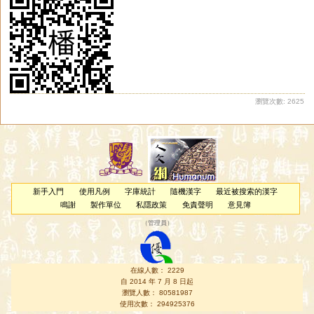
瀏覽次數: 2625
新手入門
使用凡例
字庫統計
隨機漢字
最近被搜索的漢字
鳴謝
製作單位
私隱政策
免責聲明
意見簿
（
管理員
）
在線人數： 2229
自 2014 年 7 月 8 日起
瀏覽人數： 80581987
使用次數： 294925376