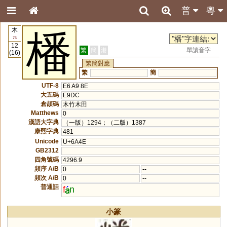
普
粵
木
橎
75
12
繁
簡
港
單讀音字
(16)
繁簡對應
繁
簡
UTF-8
E6 A9 8E
大五碼
E9DC
倉頡碼
木竹木田
Matthews
0
漢語大字典
（一版）1294；（二版）1387
康熙字典
481
Unicode
U+6A4E
GB2312
四角號碼
4296.9
頻序 A/B
0
--
頻次 A/B
0
--
普通話
f
n
小篆