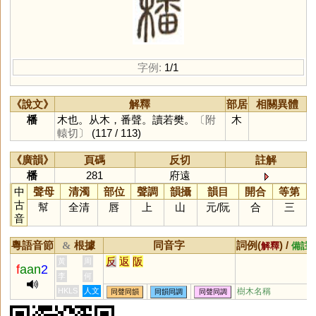
字例:
1/1
《說文》
解釋
部居
相關異體
橎
木也。从木，番聲。讀若樊。
〔附
木
轅切〕
(117 / 113)
《廣韻》
頁碼
反切
註解
橎
281
府遠
中
聲母
清濁
部位
聲調
韻攝
韻目
開合
等第
古
幫
全清
唇
上
山
元
/
阮
合
三
音
粵語音節
根據
同音字
詞例(
) /
&
解釋
備註
反
返
阪
黃
周
f
aan
2
李
何
HKLS
人文
樹木名稱
同聲同韻
同韻同調
同聲同調