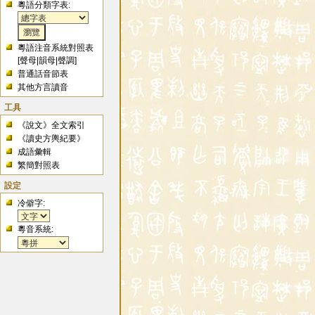
粵語分類字表:
粵語注音系統對照表
[
聲母
|
韻母
|
聲調
]
普通話音節表
其他方言讀音
工具
《說文》全文索引
《讀史方輿紀要》
成語彙輯
繁簡對照表
設定
冷僻字:
粵音系統: