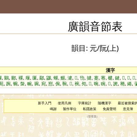
廣韻音節表
韻目: 元/阮(上)
漢字
䞁
,
鶠
,
郾
,
褗
,
堰
,
匽
,
鄢
,
鼴
,
蝘
,
鰋
,
湕
,
𥍹
,
㔓
,
揵
,
蹇
,
寋
,
楗
,
鍵
,
𠐻
,
𧥛
,
𧥜
苑
,
踠
,
蜿
,
䖤
,
畹
,
琬
,
宛
,
惌
,
倇
,
䩩
,
𩌑
,
䘼
,
夗
,
𩎺
,
晼
,
睕
,
𤗍
,
䛄
,
䅚
,
綣
,
新手入門
使用凡例
字庫統計
隨機漢字
最近被搜索
鳴謝
製作單位
私隱政策
免責聲明
意見簿
（
管理員
）