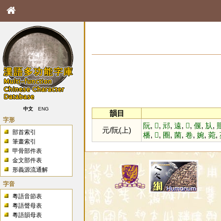
中文
ENG
韻目
字形
阮
,
𠒜
,
邧
,
遠
,
𩔃
,
偃
,
㫃
,
元/阮(上)
部首索引
橎
,
𧯦
,
圈
,
菌
,
卷
,
婉
,
菀
,
筆畫索引
甲骨部件表
金文部件表
形義源流通解
字音
粵語音節表
粵語聲母表
粵語韻母表