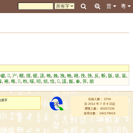
普
粵
,
巘
,
𪗛
,
屵
,
幰
,
攇
,
䘆
,
䜢
,
晚
,
娩
,
挽
,
輓
,
㿸
,
㝃
,
脕
,
反
,
䡊
,
阪
,
坂
,
返
,
虇
,
裷
,
䊎
,
𪐂
,
暅
,
䁔
,
咺
,
烜
,
愃
,
𧡩
,
諼
,
飯
,
軬
,
笲
,
䪻
在線人數： 3704
的漢字
自 2014 年 7 月 8 日起
瀏覽人數： 80207230
使用次數： 294179616