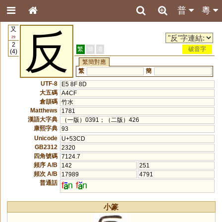
普
粵
又
反
29
2
繁
簡
港
破音字
(4)
繁簡對應
繁
簡
UTF-8
E5 8F 8D
大五碼
A4CF
倉頡碼
竹水
Matthews
1781
漢語大字典
（一版）0391；（二版）426
康熙字典
93
Unicode
U+53CD
GB2312
2320
四角號碼
7124.7
頻序 A/B
142
251
頻次 A/B
17989
4791
普通話
f
n
f
n
小篆