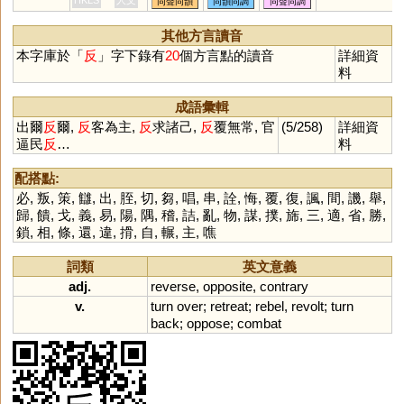
HKLS
人文
同聲同韻
同韻同調
同聲同調
反擊,反脣相譏
反樸歸真,反對
其他方言讀音
相反,造反
本字庫於「
反
」字下錄有
20
個方言點的讀音
詳細資
料
成語彙輯
出爾
反
爾,
反
客為主,
反
求諸己,
反
覆無常, 官
(5/258)
詳細資
逼民
反
…
料
配搭點:
必
,
叛
,
策
,
讎
,
出
,
胵
,
切
,
芻
,
唱
,
串
,
詮
,
悔
,
覆
,
復
,
諷
,
間
,
譏
,
舉
,
歸
,
饋
,
戈
,
義
,
易
,
陽
,
隅
,
稽
,
詰
,
亂
,
物
,
謀
,
撲
,
旆
,
三
,
適
,
省
,
勝
,
鎖
,
相
,
條
,
還
,
違
,
搰
,
自
,
輾
,
主
,
噍
詞類
英文意義
adj.
reverse
,
opposite
,
contrary
v.
turn
over
;
retreat
;
rebel
,
revolt
;
turn
back
;
oppose
;
combat