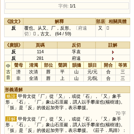
字例:
1/1
《說文》
解釋
部居
相關異體
反
覆也。从又、厂，反形。
〔府遠
又
𠬡
切〕
𠬡，古文。
(64 / 59)
《廣韻》
頁碼
反切
註解
反
114
孚袁
反
281
府遠
聲母
清濁
部位
聲調
韻攝
韻目
開合
等第
中
古
滂
次清
唇
平
山
元
/
元
合
三
音
非
全清
唇
上
山
元
/
阮
合
三
形義通解
略說:
甲骨文從「
厂
」從「
又
」，或從「
石
」，「
又
」象手
形，「
石
」、「
厂
」象山石厓巖，謂人以手攀崖也(楊樹達)。
「
扳
」是「
反
」的後起加旁字，表示攀援。
70 字
詳解:
甲骨文從「
厂
」從「
又
」，或從「
石
」，「
又
」象手
形，「
石
」、「
厂
」象山石厓巖，謂人以手攀崖也(楊樹達)。
「
扳
」是「
反
」的後起加旁字，表示攀援。《莊子．馬蹄》：