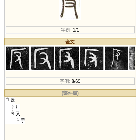
字例:
1/1
金文
字例:
8/69
(部件樹)
反
厂
又
手