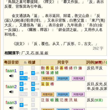
「鳥鵲之巢可攀援闚」《釋文》：「攀又作扳。」「
反
」表示
反覆、背叛當為引申義。
金文通讀為「
返
」，表示返回、歸還，善父山鼎：「反
(返)入(納)堇(瑾)章(璋)。」又表示背叛，白懋父簋：「東尸(夷)
大反」。又通假為「
鈑
」，表示金鉼，九年衛鼎：「帛(白)金
一反(鈑)」。《爾雅．釋器》：「鉼金謂之鈑。」又用作人名
和地名。
《說文》：「反，覆也。从又，厂反形。𠬡，古文。」
262 字
相關漢字:
厂
,
又
,
石
,
扳
,
返
,
鈑
粵語音節
根據
同音字
詞例(
) /
&
解釋
備
翻
番
返
拚
蕃
幡
繙
犿
旛
反切,平反
黃
周
f
aan
1
轓
籓
嬏
鱕
李
何
p48
p35
HKLS
人文
張
同聲同韻
同韻同調
同聲同調
返
阪
橎
反目,反光,反
黃
周
p5
p19
f
aan
2
串,反坐,反派,
李
何
p48
p36
反省,反映,反
HKLS
人文
同聲同韻
同韻同調
同聲同調
叛,反思,反差,
泛
販
畈
娩
氾
嬔
汎
奿
反反
黃
周
(慎重)
f
aan
3
反常,反話,反
李
何
p48
駁,反撲,反應,