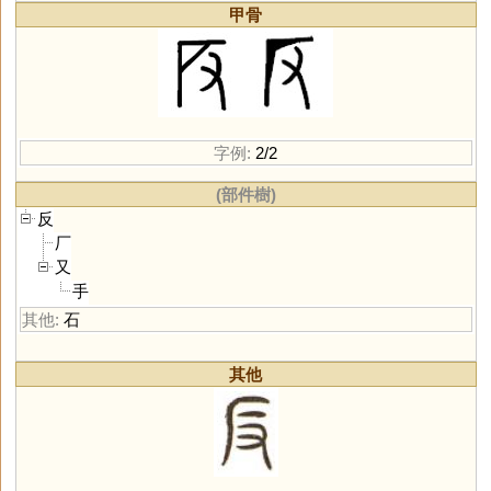
甲骨
字例:
2/2
(部件樹)
反
厂
又
手
其他:
石
其他