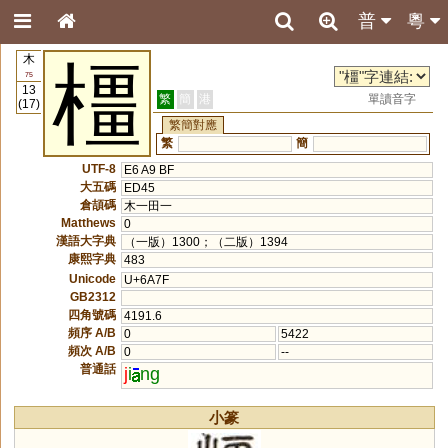
普
粵
木
橿
75
13
繁
簡
港
單讀音字
(17)
繁簡對應
繁
簡
UTF-8
E6 A9 BF
大五碼
ED45
倉頡碼
木一田一
Matthews
0
漢語大字典
（一版）1300；（二版）1394
康熙字典
483
Unicode
U+6A7F
GB2312
四角號碼
4191.6
頻序 A/B
0
5422
頻次 A/B
0
--
普通話
j
i
ng
小篆