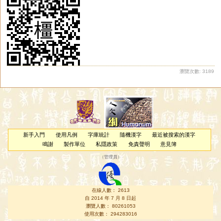
瀏覽次數: 3189
新手入門
使用凡例
字庫統計
隨機漢字
最近被搜索的漢字
鳴謝
製作單位
私隱政策
免責聲明
意見簿
（
管理員
）
在線人數： 2613
自 2014 年 7 月 8 日起
瀏覽人數： 80261053
使用次數： 294283016