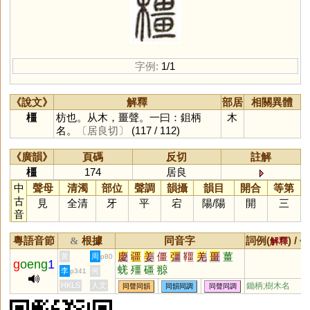
字例:
1/1
《說文》
解釋
部居
相關異體
橿
枋也。从木，畺聲。一曰：鉏柄
木
名。
〔居良切〕
(117 / 112)
《廣韻》
頁碼
反切
註解
橿
174
居良
中
聲母
清濁
部位
聲調
韻攝
韻目
開合
等第
古
見
全清
牙
平
宕
陽
/
陽
開
三
音
粵語音節
根據
同音字
詞例(
) /
&
解釋
備
慶
疆
姜
僵
彊
韁
羌
畺
薑
黃
周
p80
g
oeng
1
蜣
殭
礓
翞
李
何
p341
HKLS
人文
鋤柄;樹木名
同聲同韻
同韻同調
同聲同調