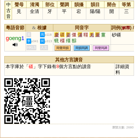
中
聲母
清濁
部位
聲調
韻攝
韻目
開合
等第
古
見
全清
牙
平
宕
陽
/
陽
開
三
音
粵語音節
根據
同音字
詞例(
) /
&
解釋
慶
疆
姜
僵
彊
韁
羌
畺
薑
砂礓
黃
周
p118
g
oeng
1
蜣
橿
殭
翞
李
何
p341
p313
HKLS
人文
同聲同韻
同韻同調
同聲同調
其他方言讀音
本字庫於「
礓
」字下錄有
8
個方言點的讀音
詳細資
料
瀏覽次數: 2680