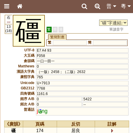
普
粵
石
礓
112
13
繁
簡
港
單讀音字
(18)
繁簡對應
繁
簡
UTF-8
E7 A4 93
大五碼
F058
倉頡碼
一口一田一
Matthews
0
漢語大字典
（一版）2458；（二版）2632
康熙字典
765
Unicode
U+7913
GB2312
7768
四角號碼
1161.6
頻序 A/B
0
5422
頻次 A/B
0
--
普通話
j
i
ng
《廣韻》
頁碼
反切
註解
礓
174
居良