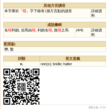
其他方言讀音
本字庫於「
韁
」字下錄有
1
個方言點的讀音
詳細資
料
成語彙輯
名
韁
利鎖, 信馬由
韁
, 利鎖名
韁
, 脫
韁
之馬
(4/4)
詳細資
料
配搭點:
轡
,
縶
詞類
英文意義
n.
rein
(
s
);
bridle
;
halter
瀏覽次數: 4758