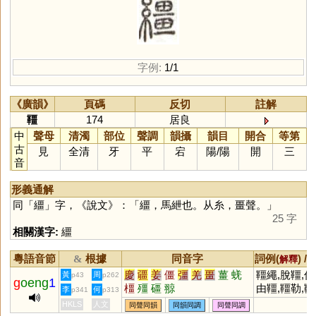
字例:
1/1
《廣韻》
頁碼
反切
註解
韁
174
居良
中
聲母
清濁
部位
聲調
韻攝
韻目
開合
等第
古
見
全清
牙
平
宕
陽
/
陽
開
三
音
形義通解
同「
繮
」字，《說文》：「繮，馬紲也。从糸，畺聲。」
25 字
相關漢字:
繮
粵語音節
根據
同音字
詞例(
) /
&
解釋
慶
疆
姜
僵
彊
羌
畺
薑
蜣
韁繩,脫韁,
黃
周
p43
p262
g
oeng
1
橿
殭
礓
翞
由韁,韁勒,
李
何
p341
p313
HKLS
人文
同聲同韻
同韻同調
同聲同調