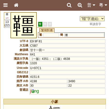
普
粵
革
韁
177
13
繁
簡
港
單讀音字
(22)
繁簡對應
繁
簡
缰
UTF-8
E9 9F 81
大五碼
C5B7
倉頡碼
廿十一田一
Matthews
641
漢語大字典
（一版）4351；（二版）4638
康熙字典
1320
Unicode
U+97C1
GB2312
四角號碼
4151.6
頻序 A/B
4198
3490
頻次 A/B
30
22
普通話
j
i
ng
小篆