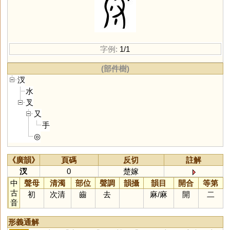
字例:
1/1
(部件樹)
汊
水
叉
又
手
◎
《廣韻》
頁碼
反切
註解
汊
0
楚嫁
中
聲母
清濁
部位
聲調
韻攝
韻目
開合
等第
古
初
次清
齒
去
麻
/
麻
開
二
音
形義通解