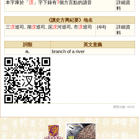
本字庫於「
汊
」字下錄有
7
個方言點的讀音
詳細資
料
《讀史方輿紀要》地名
三
汊
巡司, 湖
汊
巡司, 泥
汊
河巡司, 市
汊
巡司
(4/4)
詳細資
料
詞類
英文意義
n.
branch
of
a
river
瀏覽次數: 6645