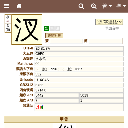
普
粵
水
汊
85
3
繁
簡
港
單讀音字
(6)
繁簡對應
繁
簡
UTF-8
E6 B1 8A
大五碼
C9FC
倉頡碼
水水戈
Matthews
99
漢語大字典
（一版）1556；（二版）1667
康熙字典
532
Unicode
U+6C4A
GB2312
6766
四角號碼
3714.0
頻序 A/B
5442
5019
頻次 A/B
7
1
普通話
ch
甲骨