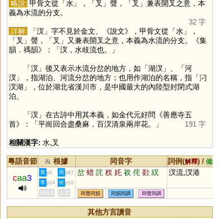
略說:
甲骨文從「
水
」，「
叉
」聲，「
叉
」兼表開叉之意，本
義為水流的分支。
32 字
詳解:
「
汊
」字不見於金文、《說文》，甲骨文從「
水
」，
「
叉
」聲，「
叉
」又兼表開叉之意，本義為水流的分支。《集
韻．禡韻》：「汊，水歧流也。」
「
汊
」後又表示水流分岔的地方，如「湖汊」、「河
汊」，指湖泊、河流分岔的地方；也用作湖泊的名稱，指「汈
汊湖」，位於湖北省漢川市，是中國最大的內陸型封閉式湖
泊。
「
汊
」在古詩中用其本義，如金代元好問《善應寺五
首》：「平崗回合盡桑麻，百汊清泉兩岸花。」
191 字
相關漢字:
水
,
叉
粵語音節
根據
同音字
詞例(
) /
&
解釋
備註
岔
蜡
詫
杈
奼
衩
侘
欻
紁
汊流,汊港
黃
周
p2
p87
c
aa
3
李
何
p24
p10
HKLS
人文
同聲同韻
同韻同調
同聲同調
其他方言讀音