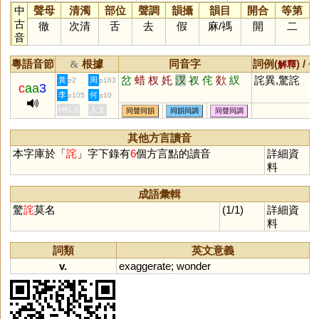
中
聲母
清濁
部位
聲調
韻攝
韻目
開合
等第
古
徹
次清
舌
去
假
麻
/
禡
開
二
音
粵語音節
根據
同音字
詞例(
) /
&
解釋
備
岔
蜡
杈
奼
汊
衩
侘
欻
紁
詫異,驚詫
黃
周
p2
p163
c
aa
3
李
何
p105
p10
HKLS
人文
同聲同韻
同韻同調
同聲同調
其他方言讀音
本字庫於「
詫
」字下錄有
6
個方言點的讀音
詳細資
料
成語彙輯
驚
詫
莫名
(1/1)
詳細資
料
詞類
英文意義
v.
exaggerate
;
wonder