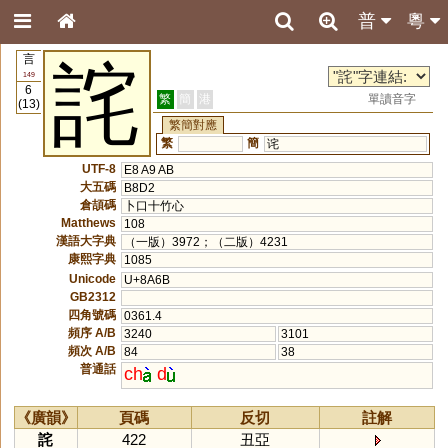
普
粵
言
詫
149
6
繁
簡
港
單讀音字
(13)
繁簡對應
繁
簡
诧
UTF-8
E8 A9 AB
大五碼
B8D2
倉頡碼
卜口十竹心
Matthews
108
漢語大字典
（一版）3972；（二版）4231
康熙字典
1085
Unicode
U+8A6B
GB2312
四角號碼
0361.4
頻序 A/B
3240
3101
頻次 A/B
84
38
普通話
ch
d
《廣韻》
頁碼
反切
註解
詫
422
丑亞