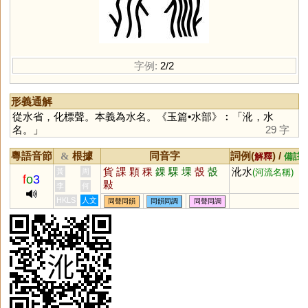
字例:
2/2
形義通解
從水省，化標聲。本義為水名。《玉篇•水部》︰「沎，水
名。」
29 字
粵語音節
根據
同音字
詞例(
) /
&
解釋
備註
貨
課
顆
稞
錁
騍
堁
嗀
嗀
沎水
黃
周
(河流名稱)
f
o
3
敤
李
何
HKLS
人文
同聲同韻
同韻同調
同聲同調