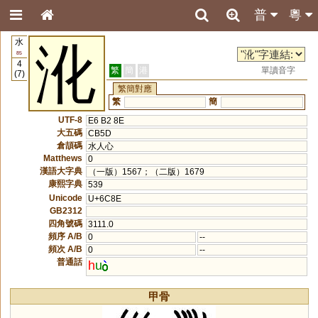
普
粵
水
沎
85
4
繁
簡
港
單讀音字
(7)
繁簡對應
繁
簡
UTF-8
E6 B2 8E
大五碼
CB5D
倉頡碼
水人心
Matthews
0
漢語大字典
（一版）1567；（二版）1679
康熙字典
539
Unicode
U+6C8E
GB2312
四角號碼
3111.0
頻序 A/B
0
--
頻次 A/B
0
--
普通話
h
u
甲骨