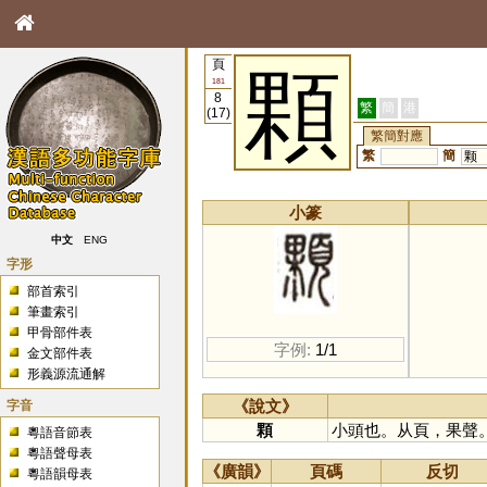
頁
顆
181
8
繁
簡
港
(17)
繁簡對應
繁
簡
颗
小篆
中文
ENG
字形
部首索引
筆畫索引
甲骨部件表
字例:
1/1
金文部件表
形義源流通解
字音
《說文》
顆
小頭也。从頁，果聲
粵語音節表
粵語聲母表
《廣韻》
頁碼
反切
粵語韻母表