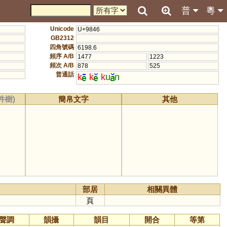
普
粵
Unicode
U+9846
GB2312
四角號碼
6198.6
頻序 A/B
1477
1223
頻次 A/B
878
525
普通話
k
k
k
u
n
件樹)
簡帛文字
其他
部居
相關異體
頁
聲調
韻攝
韻目
開合
等第