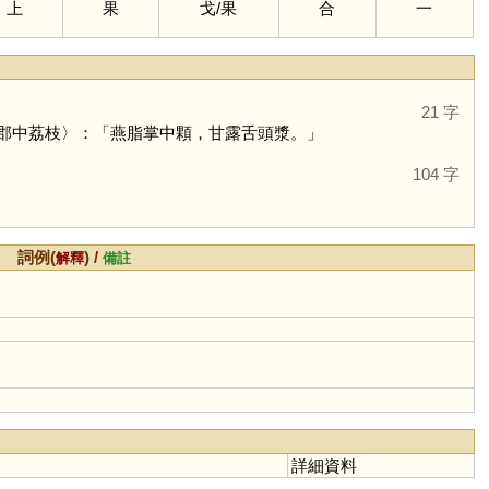
上
果
戈
/
果
合
一
21 字
郡中荔枝〉：「燕脂掌中顆，甘露舌頭漿。」
104 字
詞例(
) /
解釋
備註
詳細資料