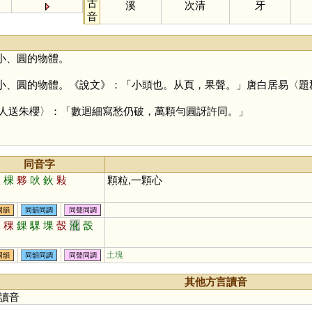
古
溪
次清
牙
音
小、圓的物體。
小、圓的物體。《說文》：「小頭也。从頁，果聲。」唐白居易〈題
人送朱櫻〉：「數迴細寫愁仍破，萬顆勻圓訝許同。」
同音字
伙
棵
夥
吙
鈥
敤
顆粒,一顆心
同韻
同韻同調
同聲同調
課
稞
錁
騍
堁
嗀
沎
嗀
土塊
同韻
同韻同調
同聲同調
其他方言讀音
讀音