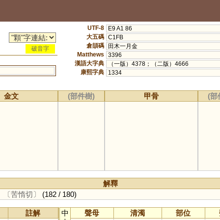
UTF-8
E9 A1 86
大五碼
C1FB
倉頡碼
田木一月金
破音字
Matthews
3396
漢語大字典
（一版）4378；（二版）4666
康熙字典
1334
金文
(部件樹)
甲骨
(部
解釋
。
〔苦惰切〕
(182 / 180)
註解
中
聲母
清濁
部位