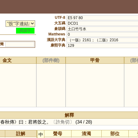
UTF-8
E5 97 80
大五碼
DCD1
倉頡碼
土口竹弓水
異讀字
Matthews
0
漢語大字典
（一版）2161；（二版）2316
簡
康熙字典
129
金文
(部件樹)
甲骨
(部
解釋
《春秋傳》曰：君將嗀之。
〔許角切〕
(34 / 28)
註解
聲母
清濁
部位
中