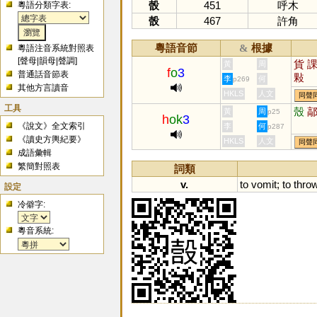
嗀
451
呼木
粵語分類字表:
嗀
467
許角
粵語音節
根據
&
粵語注音系統對照表
[
聲母
|
韻母
|
聲調
]
貨
黃
周
f
o
3
普通話音節表
敤
李
何
p269
其他方言讀音
HKLS
人文
同聲
工具
殼
黃
周
p25
h
ok
3
《說文》全文索引
李
何
p287
《讀史方輿紀要》
HKLS
人文
同聲
成語彙輯
繁簡對照表
詞類
v.
to
vomit
;
to
thro
設定
冷僻字:
粵音系統: