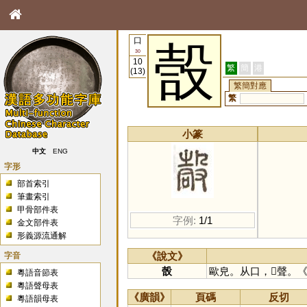
口
嗀
30
10
繁
簡
港
(13)
繁簡對應
繁
小篆
中文
ENG
字形
部首索引
筆畫索引
甲骨部件表
字例:
1/1
金文部件表
形義源流通解
字音
《說文》
嗀
歐皃。从口，𣪊聲。
粵語音節表
粵語聲母表
《廣韻》
頁碼
反切
粵語韻母表