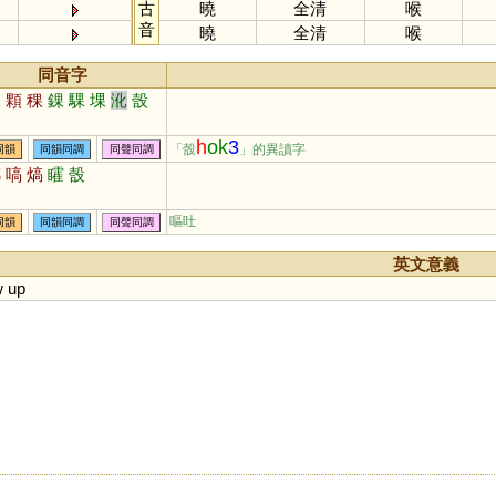
古
曉
全清
喉
音
曉
全清
喉
同音字
課
顆
稞
錁
騍
堁
沎
嗀
h
ok
3
「嗀
」的異讀字
同韻
同韻同調
同聲同調
鄗
嗃
熇
矐
嗀
嘔吐
同韻
同韻同調
同聲同調
英文意義
w
up