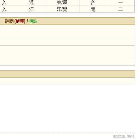
入
通
東
/
屋
合
一
入
江
江
/
覺
開
二
詞例(
) /
解釋
備註
瀏覽次數: 3641