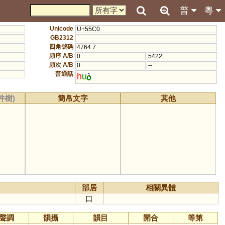
普
粵
Unicode
U+55C0
GB2312
四角號碼
4764.7
頻序 A/B
0
5422
頻次 A/B
0
--
普通話
h
u
件樹)
簡帛文字
其他
部居
相關異體
口
聲調
韻攝
韻目
開合
等第