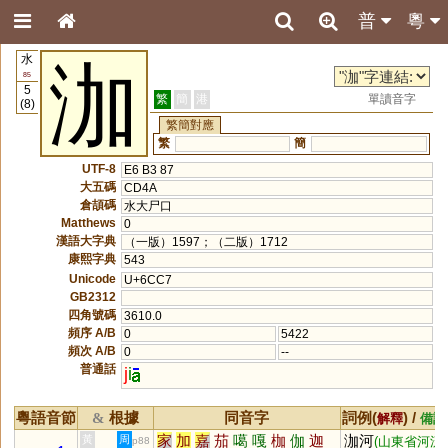
普
粵
水
泇
85
5
繁
簡
港
單讀音字
(8)
繁簡對應
繁
簡
UTF-8
E6 B3 87
大五碼
CD4A
倉頡碼
水大尸口
Matthews
0
漢語大字典
（一版）1597；（二版）1712
康熙字典
543
Unicode
U+6CC7
GB2312
四角號碼
3610.0
頻序 A/B
0
5422
頻次 A/B
0
--
普通話
j
i
粵語音節
根據
同音字
詞例(
) /
&
解釋
備註
家
加
嘉
茄
噶
嘎
枷
伽
迦
泇河
黃
周
(山東省河流
p88