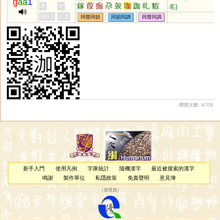
g
aa
1
鎵
葭
痂
尕
袈
珈
跏
癿
貑
名)
李
何
毠
釓
瘕
麚
猳
鴐
犌
椵
耞
HKLS
人文
同聲同韻
同韻同調
同聲同調
笳
豭
傢
瀏覽次數: 4709
新手入門
使用凡例
字庫統計
隨機漢字
最近被搜索的漢字
鳴謝
製作單位
私隱政策
免責聲明
意見簿
（
管理員
）