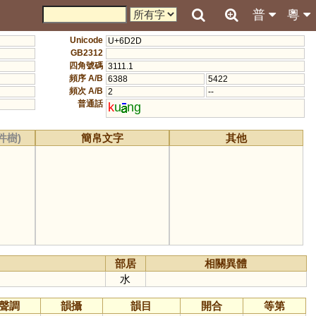
普
粵
Unicode
U+6D2D
GB2312
四角號碼
3111.1
頻序 A/B
6388
5422
頻次 A/B
2
--
普通話
k
u
ng
件樹)
簡帛文字
其他
部居
相關異體
水
聲調
韻攝
韻目
開合
等第