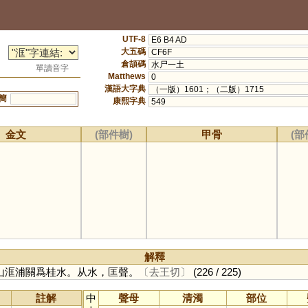
UTF-8
E6 B4 AD
大五碼
CF6F
倉頡碼
水尸一土
單讀音字
Matthews
0
漢語大字典
（一版）1601；（二版）1715
簡
康熙字典
549
金文
(部件樹)
甲骨
(部
解釋
山洭浦關爲桂水。从水，匡聲。
〔去王切〕
(226 / 225)
註解
中
聲母
清濁
部位