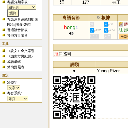
洭
177
去王
粵語分類字表:
粵語音節
根據
&
粵語注音系統對照表
康
黃
周
[
聲母
|
韻母
|
聲調
]
p88
h
ong
1
矼
普通話音節表
李
何
p132
p274
其他方言讀音
HKLS
人文
同聲
工具
《說文》全文索引
洭
口巡司
《讀史方輿紀要》
成語彙輯
詞類
繁簡對照表
n.
Yuang
River
設定
冷僻字:
粵音系統: