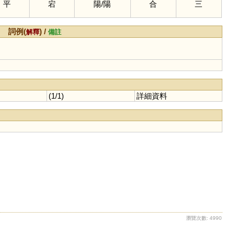
平
宕
陽
/
陽
合
三
詞例(
) /
解釋
備註
(1/1)
詳細資料
瀏覽次數: 4990