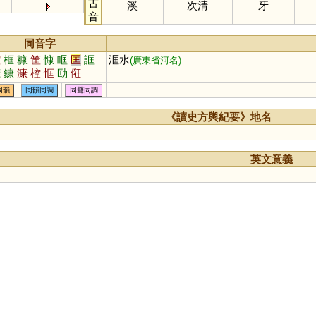
古
溪
次清
牙
音
同音字
腔
框
糠
筐
慷
眶
匡
誆
洭水
(廣東省河名)
嫝
鏮
漮
椌
恇
劻
俇
同韻
同韻同調
同聲同調
《讀史方輿紀要》地名
英文意義