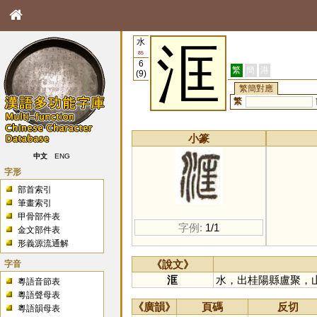
水
洭
85
6
繁
簡
港
(9)
繁簡對應
繁
小篆
中文
ENG
字形
部首索引
筆畫索引
甲骨部件表
字例:
1/1
金文部件表
形義源流通解
字音
《說文》
洭
水，出桂陽縣盧聚，
粵語音節表
粵語聲母表
《廣韻》
頁碼
反切
粵語韻母表