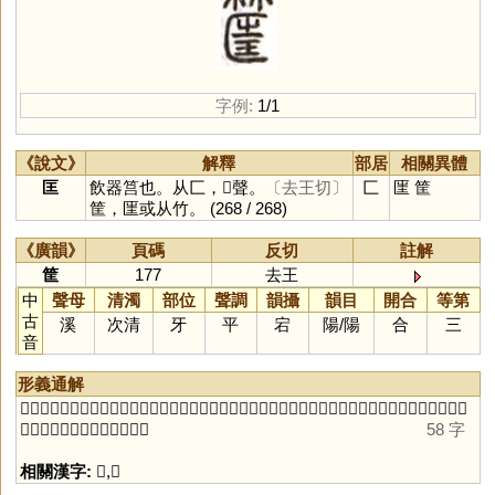
字例:
1/1
《說文》
解釋
部居
相關異體
匡
飲器筥也。从匚，𡉚聲。
〔去王切〕
匚
匩
筐
筐，匩或从竹。
(268 / 268)
《廣韻》
頁碼
反切
註解
筐
177
去王
中
聲母
清濁
部位
聲調
韻攝
韻目
開合
等第
古
溪
次清
牙
平
宕
陽
/
陽
合
三
音
形義通解
「
𠥆
」同「
匡
」。《說文》：「𠥆，飲器，筥也。從匚㞷聲。筐，𠥆或從竹。」據《說文》，「
筐
」乃
「
匡
」之或體。參見「
匡
」。
58 字
相關漢字:
𠥆
,
匡