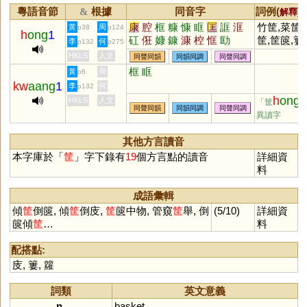
粵語音節
根據
同音字
詞例(
) 
&
解釋
康
腔
框
糠
慷
眶
匡
誆
洭
竹筐,菜筐,
黃
周
p38
p124
h
ong
1
矼
俇
嫝
鏮
漮
椌
恇
劻
筐,筐篋,簍
李
何
p132
p275
懿筐,管窺
HKLS
人文
同聲同韻
同韻同調
同聲同調
傾筐倒篋,
框
眶
黃
周
p6
倒庋
kw
aang
1
李
何
p132
h
ong
HKLS
人文
「筐
同聲同韻
同韻同調
同聲同調
異讀字
其他方言讀音
本字庫於「
筐
」字下錄有
19
個方言點的讀音
詳細資
料
成語彙輯
傾
筐
倒篋, 傾
筐
倒庋,
筐
篋中物, 管窺
筐
舉, 倒
(5/10)
詳細資
篋傾
筐
…
料
配搭點:
庋
,
簍
,
籮
詞類
英文意義
n.
basket