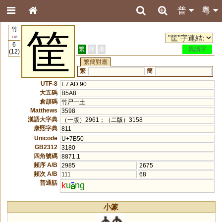
普
粵
竹
筐
118
6
繁
簡
港
異讀字
(12)
繁簡對應
繁
簡
UTF-8
E7 AD 90
大五碼
B5A8
倉頡碼
竹尸一土
Matthews
3598
漢語大字典
（一版）2961；（二版）3158
康熙字典
811
Unicode
U+7B50
GB2312
3180
四角號碼
8871.1
頻序 A/B
2985
2675
頻次 A/B
111
68
普通話
k
u
ng
小篆