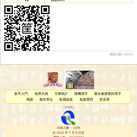
瀏覽次數: 19122
新手入門
使用凡例
字庫統計
隨機漢字
最近被搜索的漢字
鳴謝
製作單位
私隱政策
免責聲明
意見簿
（
管理員
）
在線人數： 3196
自 2014 年 7 月 8 日起