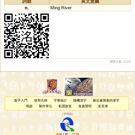
詞類
英文意義
n.
Ming
River
瀏覽次數: 6229
新手入門
使用凡例
字庫統計
隨機漢字
最近被搜索的漢字
鳴謝
製作單位
私隱政策
免責聲明
意見簿
（
管理員
）
在線人數： 2735