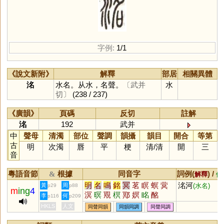
字例:
1/1
《說文新附》
解釋
部居
相關異體
洺
水名。从水，名聲。
〔武并
水
切〕
(238 / 237)
《廣韻》
頁碼
反切
註解
洺
192
武并
中
聲母
清濁
部位
聲調
韻攝
韻目
開合
等第
古
明
次濁
唇
平
梗
清
/
清
開
三
音
粵語音節
根據
同音字
詞例(
) /
&
解釋
備
明
名
鳴
銘
冥
茗
瞑
螟
蓂
洺河
黃
周
(水名)
p29
p88
m
ing
4
溟
暝
覭
榠
鄍
嫇
眳
酩
李
何
p116
p209
HKLS
人文
同聲同韻
同韻同調
同聲同調