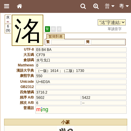
普
粵
水
洺
85
6
繁
簡
港
單讀音字
(9)
繁簡對應
繁
簡
UTF-8
E6 B4 BA
大五碼
CF79
倉頡碼
水弓戈口
Matthews
0
漢語大字典
（一版）1614；（二版）1730
康熙字典
550
Unicode
U+6D3A
GB2312
四角號碼
3716.2
頻序 A/B
5602
5422
頻次 A/B
6
--
普通話
m
ng
小篆