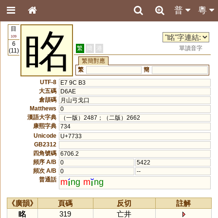
普
粵
目
眳
109
6
繁
簡
港
單讀音字
(11)
繁簡對應
繁
簡
UTF-8
E7 9C B3
大五碼
D6AE
倉頡碼
月山弓戈口
Matthews
0
漢語大字典
（一版）2487；（二版）2662
康熙字典
734
Unicode
U+7733
GB2312
四角號碼
6706.2
頻序 A/B
0
5422
頻次 A/B
0
--
普通話
m
ng
m
ng
《廣韻》
頁碼
反切
註解
眳
319
亡井