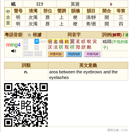
眳
319
莫迥
聲母
清濁
部位
聲調
韻攝
韻目
開合
等第
中
古
明
次濁
唇
上
梗
清
/
靜
開
三
音
明
次濁
唇
上
梗
青
/
迥
開
四
粵語音節
根據
同音字
詞例(
) /
&
解釋
備
明
名
鳴
銘
冥
茗
瞑
螟
蓂
眳睛
黃
周
(不悅的樣
p114
m
ing
4
溟
洺
暝
覭
榠
鄍
嫇
酩
子)
李
何
HKLS
人文
同聲同韻
同韻同調
同聲同調
詞類
英文意義
n.
area
between
the
eyebrows
and
the
eyelashes
瀏覽次數: 2792