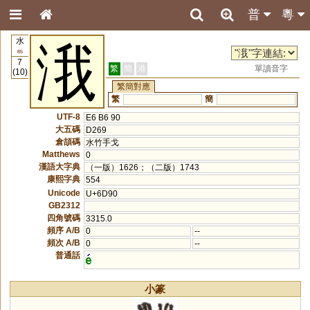
普
粵
水
涐
85
7
繁
簡
港
單讀音字
(10)
繁簡對應
繁
簡
UTF-8
E6 B6 90
大五碼
D269
倉頡碼
水竹手戈
Matthews
0
漢語大字典
（一版）1626；（二版）1743
康熙字典
554
Unicode
U+6D90
GB2312
四角號碼
3315.0
頻序 A/B
0
--
頻次 A/B
0
--
普通話
小篆