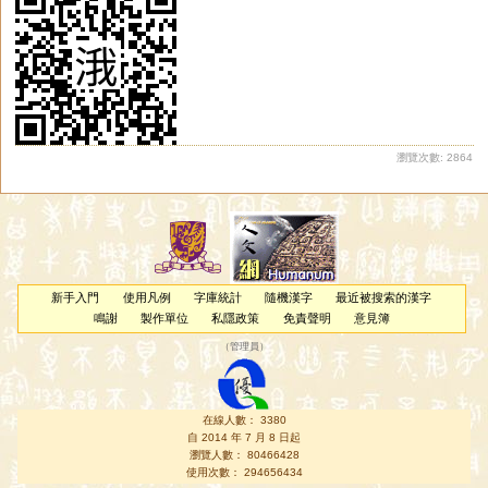
瀏覽次數: 2864
新手入門
使用凡例
字庫統計
隨機漢字
最近被搜索的漢字
鳴謝
製作單位
私隱政策
免責聲明
意見簿
（
管理員
）
在線人數： 3380
自 2014 年 7 月 8 日起
瀏覽人數： 80466428
使用次數： 294656434