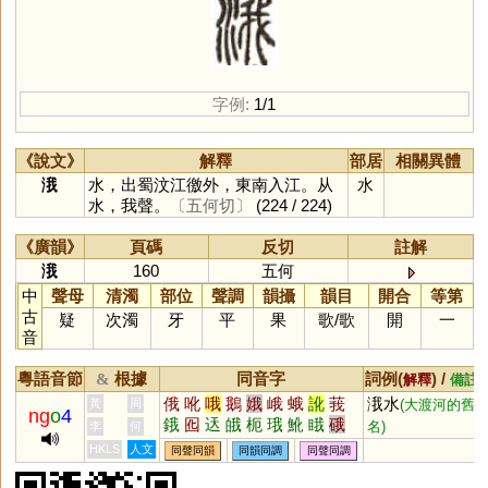
字例:
1/1
《說文》
解釋
部居
相關異體
涐
水，出蜀汶江徼外，東南入江。从
水
水，我聲。
〔五何切〕
(224 / 224)
《廣韻》
頁碼
反切
註解
涐
160
五何
中
聲母
清濁
部位
聲調
韻攝
韻目
開合
等第
古
疑
次濁
牙
平
果
歌
/
歌
開
一
音
粵語音節
根據
同音字
詞例(
) /
&
解釋
備註
俄
吪
哦
鵝
娥
峨
蛾
訛
莪
涐水
黃
周
(大渡河的舊
ng
o
4
鋨
囮
迗
皒
枙
珴
魤
睋
硪
名)
李
何
HKLS
人文
同聲同韻
同韻同調
同聲同調