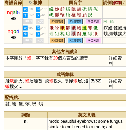
粵語音節
根據
同音字
詞例(
) /
&
解釋
備
蟻
姽
齮
艤
隗
顗
硊
嶬
峞
黃
周
p10
p153
ng
ai
5
峗
钀
轙
礒
檥
螘
頠
掜
李
何
p145
p66
HKLS
人文
同「
蟻
」
同聲同韻
同韻同調
同聲同調
俄
吪
哦
鵝
娥
峨
訛
莪
鋨
螟蛾,蠶蛾,燈
黃
周
p35
p153
ng
o
4
迗
皒
枙
珴
硪
囮
魤
睋
涐
蛾,燈蛾撲火
李
何
p145
p255
HKLS
人文
同聲同韻
同韻同調
同聲同調
其他方言讀音
本字庫於「
蛾
」字下錄有
20
個方言點的讀音
詳細資
料
成語彙輯
飛
蛾
赴火,
蛾
眉螓首, 飛
蛾
投火, 淡掃
蛾
眉, 燈
(5/52)
詳細資
蛾
撲火…
料
配搭點:
蠶
,
螓
,
黛
,
螟
,
蚇
,
螐
詞類
英文意義
n.
moth
;
beautiful
eyebrows
;
some
fungus
similar
to
or
likened
to
a
moth
;
ant