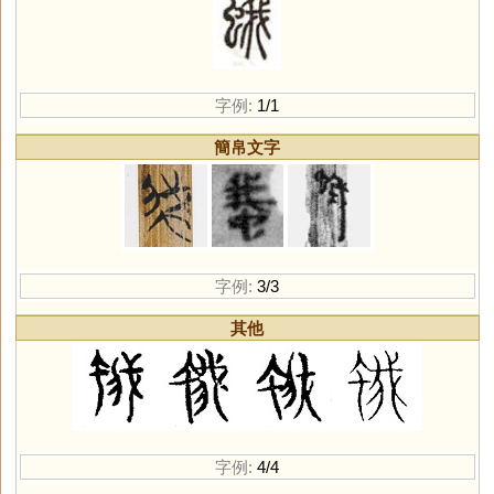
字例:
1/1
簡帛文字
字例:
3/3
其他
字例:
4/4