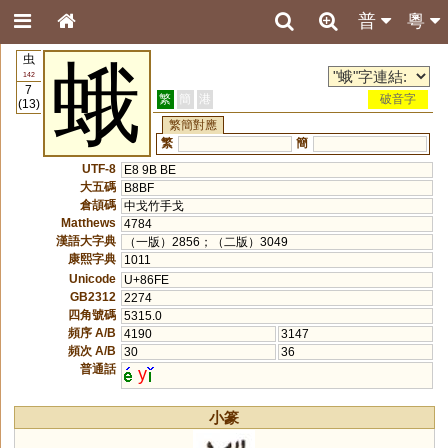
普
粵
虫
蛾
142
7
繁
簡
港
破音字
(13)
繁簡對應
繁
簡
UTF-8
E8 9B BE
大五碼
B8BF
倉頡碼
中戈竹手戈
Matthews
4784
漢語大字典
（一版）2856；（二版）3049
康熙字典
1011
Unicode
U+86FE
GB2312
2274
四角號碼
5315.0
頻序 A/B
4190
3147
頻次 A/B
30
36
普通話
y
小篆