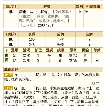
《說文》
解釋
部居
相關異體
蛾
羅也。从虫，我聲。
【臣鉉等案：
虫
䖸
《爾雅》：蛾羅，蠶蛾也。〈䖵
部〉巳有𧒎，或作䖸，此重出。】
〔五何切〕
(280 / 281)
《廣韻》
頁碼
反切
註解
蛾
160
五何
蛾
243
魚倚
聲母
清濁
部位
聲調
韻攝
韻目
開合
等第
中
古
疑
次濁
牙
平
果
歌
/
歌
開
一
音
疑
次濁
牙
上
止
支
/
紙
開
三
形義通解
略說:
從「
虫
」，「
我
」聲。《說文》以為「
蛾
」的本義是螞
蟻，後亦表示蛾子。
33 字
詳解:
從「
虫
」，「
我
」聲。小篆為左右結構，亦有作上下結
構，見於戰國楚系文字和漢代帛書。《說文》以為「
蛾
」的本
義是螞蟻。《說文》：「蛾，羅也。从虫，我聲。」段玉裁
注：「蛾是正字，蟻是或體。」另有「
𧒎
」字，許慎以為是蛾