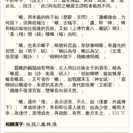
子的本字。《說文》：「𧒎，蠶化飛蟲。从䖵，我聲。䖸，或
从虫。」段注：「此𧒎與虫部之蛾羅主謂螘者截然不同。」
「
蛾
」用本義的例子如《楚辭．天問》：「蠭蛾微命，力
何固？」洪興祖補注：「蛾，古蟻字。」「
蠭
」即「
蜂
」。蜂
和蟻比喻地位低微的百姓。又如《上博竹書八．蘭賦》簡3：
「戔（殘）惻（賊）螻蛾（蟻）虫蛇。」
「
蛾
」也表示蛾子，䗲翅科昆蟲，形狀像蝴蝶，有趨光的
習慣。如《荀子．賦》：「蛹以為母，蛾以為父。」《文選．
張景陽〈雜詩〉》：「蜻蛚吟階下，飛蛾拂明燭。」
蠶蛾的觸鬚細長彎曲，古人用以比喻女子的眉毛，稱為
「蛾眉」，如《詩．衛風．碩人》：「領如蝤蠐，齒如瓠犀，
螓首蛾眉。」又可省作「
蛾
」。如戰國宋玉〈神女賦〉：「眉
聯娟以蛾揚兮，朱脣的其若丹。」唐代劉長卿〈王昭君〉：
「纖腰不復漢宮寵，雙蛾長向胡天愁。」
「
蛾
」通作「
俄
」，表示須臾、不久。如《漢書．外戚傳
下》：「孝成班倢伃，帝初即位選入後宮。始為少使，蛾而大
幸，為倢伃，居增成舍，再就館，有男，數月失之。」
531 字
相關漢字:
虫
,
我
,
𧒎
,
蠭
,
蜂
,
俄