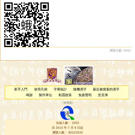
瀏覽次數: 5993
新手入門
使用凡例
字庫統計
隨機漢字
最近被搜索的漢字
鳴謝
製作單位
私隱政策
免責聲明
意見簿
（
管理員
）
在線人數： 2052
自 2014 年 7 月 8 日起
瀏覽人數： 80223334