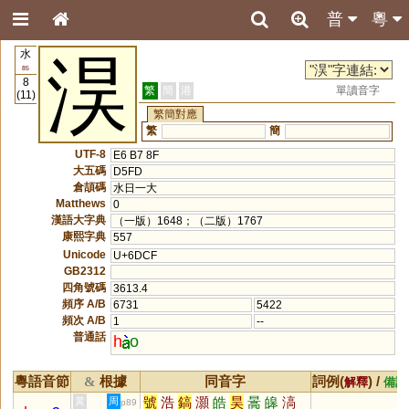
普
粵
水
淏
85
8
繁
簡
港
單讀音字
(11)
繁簡對應
繁
簡
UTF-8
E6 B7 8F
大五碼
D5FD
倉頡碼
水日一大
Matthews
0
漢語大字典
（一版）1648；（二版）1767
康熙字典
557
Unicode
U+6DCF
GB2312
四角號碼
3613.4
頻序 A/B
6731
5422
頻次 A/B
1
--
普通話
h
o
粵語音節
根據
同音字
詞例(
) /
&
解釋
備註
號
浩
鎬
灝
皓
昊
暠
皞
滈
黃
周
p89