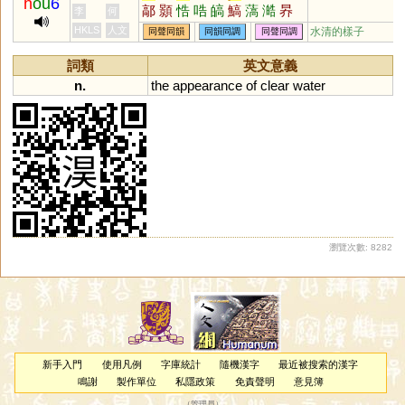
h
ou
6
鄗
顥
悎
哠
皜
鰝
薃
澔
昦
李
何
HKLS
人文
水清的樣子
同聲同韻
同韻同調
同聲同調
詞類
英文意義
n.
the
appearance
of
clear
water
瀏覽次數: 8282
新手入門
使用凡例
字庫統計
隨機漢字
最近被搜索的漢字
鳴謝
製作單位
私隱政策
免責聲明
意見簿
（
管理員
）