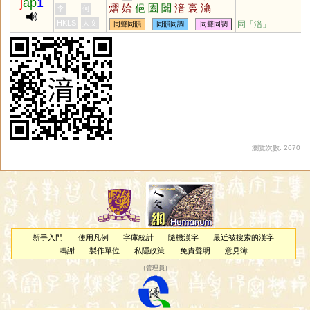
j
ap
1
熠
姶
俋
圔
闟
湆
裛
潝
李
何
HKLS
人文
同「
湆
」
同聲同韻
同韻同調
同聲同調
瀏覽次數: 2670
新手入門
使用凡例
字庫統計
隨機漢字
最近被搜索的漢字
鳴謝
製作單位
私隱政策
免責聲明
意見簿
（
管理員
）