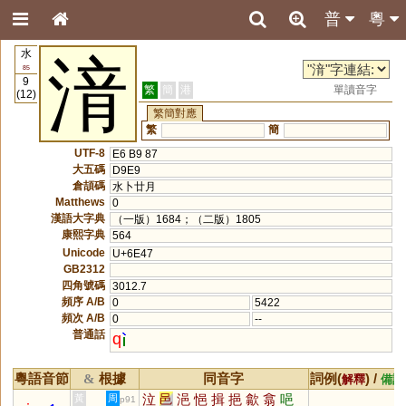
普
粵
水
湇
85
9
繁
簡
港
單讀音字
(12)
繁簡對應
繁
簡
UTF-8
E6 B9 87
大五碼
D9E9
倉頡碼
水卜廿月
Matthews
0
漢語大字典
（一版）1684；（二版）1805
康熙字典
564
Unicode
U+6E47
GB2312
四角號碼
3012.7
頻序 A/B
0
5422
頻次 A/B
0
--
普通話
q
粵語音節
根據
同音字
詞例(
) /
&
解釋
備註
泣
邑
浥
悒
揖
挹
歙
翕
唈
黃
周
p91