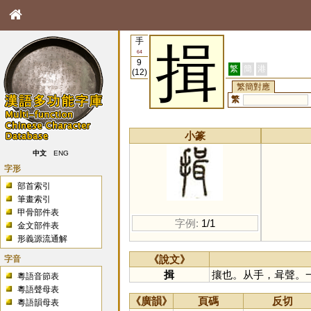
手
揖
64
9
繁
簡
港
(12)
繁簡對應
繁
小篆
中文
ENG
字形
部首索引
筆畫索引
甲骨部件表
字例:
1/1
金文部件表
形義源流通解
字音
《說文》
揖
攘也。从手，咠聲。
粵語音節表
粵語聲母表
《廣韻》
頁碼
反切
粵語韻母表