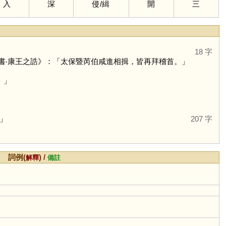
入
深
侵
/
緝
開
三
18 字
書‧康王之誥》：「太保暨芮伯咸進相揖，皆再拜稽首。」
。」
」
207 字
詞例(
) /
解釋
備註