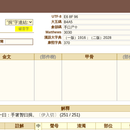
UTF-8
E6 8F 96
大五碼
B4A5
倉頡碼
手口尸十
破音字
Matthews
3030
漢語大字典
（一版）1916；（二版）2028
簡
康熙字典
370
金文
(部件樹)
甲骨
(部
解釋
一曰：手箸胷曰揖。
〔伊入切〕
(251 / 251)
註解
中
聲母
清濁
部位