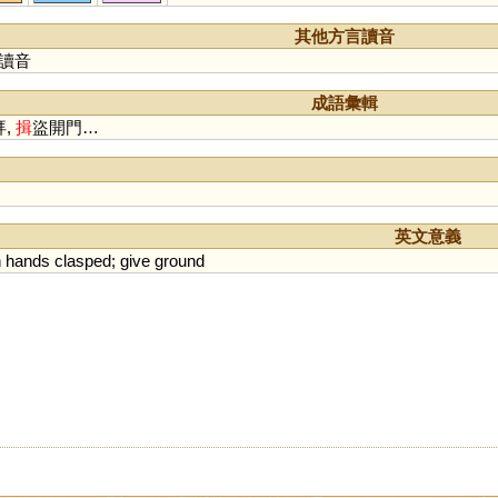
其他方言讀音
讀音
成語彙輯
拜,
揖
盜開門…
英文意義
h
hands
clasped
;
give
ground