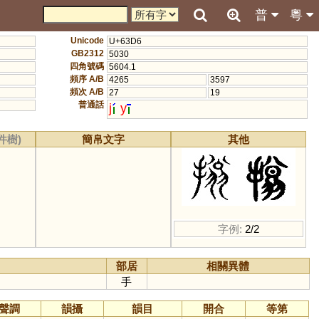
普
粵
Unicode
U+63D6
GB2312
5030
四角號碼
5604.1
頻序 A/B
4265
3597
頻次 A/B
27
19
普通話
j
y
件樹)
簡帛文字
其他
字例:
2/2
部居
相關異體
手
聲調
韻攝
韻目
開合
等第