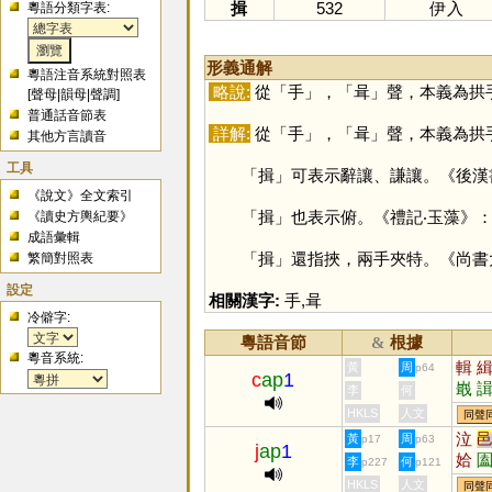
揖
532
伊入
粵語分類字表:
形義通解
粵語注音系統對照表
略說:
從「
手
」，「
咠
」聲，本義為拱
[
聲母
|
韻母
|
聲調
]
普通話音節表
詳解:
從「
手
」，「
咠
」聲，本義為拱
其他方言讀音
工具
「
揖
」可表示辭讓、謙讓。《後漢
《說文》全文索引
「
揖
」也表示俯。《禮記‧玉藻》
《讀史方輿紀要》
成語彙輯
「
揖
」還指挾，兩手夾特。《尚書
繁簡對照表
設定
相關漢字:
手
,
咠
冷僻字:
粵語音節
根據
&
粵音系統:
輯
黃
周
p64
c
ap
1
嶯
李
何
HKLS
人文
同聲
泣
黃
周
p17
p63
j
ap
1
姶
李
何
p227
p121
HKLS
人文
同聲