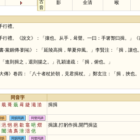
古
影
全清
喉
音
手行禮。
手行禮。《說文》：「攘也。从手，咠聲。一曰：手箸胷曰揖。」《
書‧黨錮傳‧劉祐》：「延陵高揖，華夏仰風。」李賢注：「揖，讓也
：「進則揖之，退則揚之。」孔穎達疏：「揖，俯也。」
大傳》卷四：「八十者杖於朝，見君揖杖。」鄭玄注：「揖，挾也。
同音字
緝
戢
葺
蕺
咠
緁
濈
湁
揖揖
諿
同韻
同韻同調
同聲同調
邑
浥
悒
挹
歙
翕
唈
熠
揖讓,打躬作揖,開門揖盜
圔
闟
潝
裛
湇
湆
俋
同韻
同韻同調
同聲同調