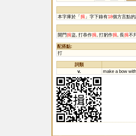
本字庫於「
揖
」字下錄有
18
個方言點的
開門
揖
盜, 打恭作
揖
, 打躬作
揖
, 長
揖
不
配搭點:
打
詞類
v.
make
a
bow
wit