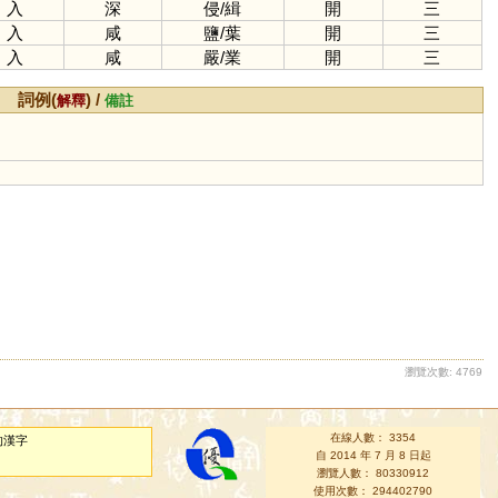
入
深
侵
/
緝
開
三
入
咸
鹽
/
葉
開
三
入
咸
嚴
/
業
開
三
詞例(
) /
解釋
備註
瀏覽次數: 4769
在線人數： 3354
的漢字
自 2014 年 7 月 8 日起
瀏覽人數： 80330912
使用次數： 294402790