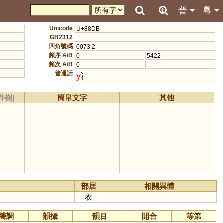
普
粵
Unicode
U+88DB
GB2312
四角號碼
0073.2
頻序 A/B
0
5422
頻次 A/B
0
--
普通話
y
件樹)
簡帛文字
其他
部居
相關異體
衣
聲調
韻攝
韻目
開合
等第