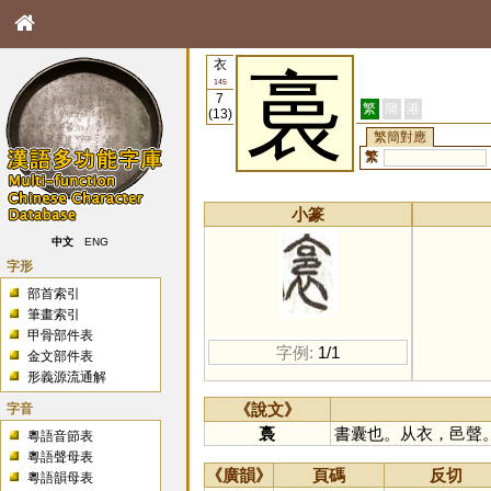
衣
裛
145
7
繁
簡
港
(13)
繁簡對應
繁
小篆
中文
ENG
字形
部首索引
筆畫索引
甲骨部件表
字例:
1/1
金文部件表
形義源流通解
字音
《說文》
裛
書囊也。从衣，邑聲
粵語音節表
粵語聲母表
《廣韻》
頁碼
反切
粵語韻母表