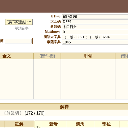
UTF-8
E8 A3 9B
大五碼
DFF6
倉頡碼
卜口日女
單讀音字
Matthews
0
漢語大字典
（一版）3091；（二版）3294
簡
康熙字典
1045
金文
(部件樹)
甲骨
(部
解釋
。
〔於業切〕
(172 / 170)
註解
聲母
清濁
部位
中