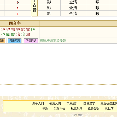
影
全清
喉
古
影
全清
喉
音
影
全清
喉
同音字
邑
浥
悒
揖
挹
歙
翕
唈
姶
俋
圔
闟
湆
湇
潝
纏繞;香氣熏染侵襲
同韻
同韻同調
同聲同調
新手入門
使用凡例
字庫統計
隨機漢字
最近被搜索
鳴謝
製作單位
私隱政策
免責聲明
意見簿
（
管理員
）