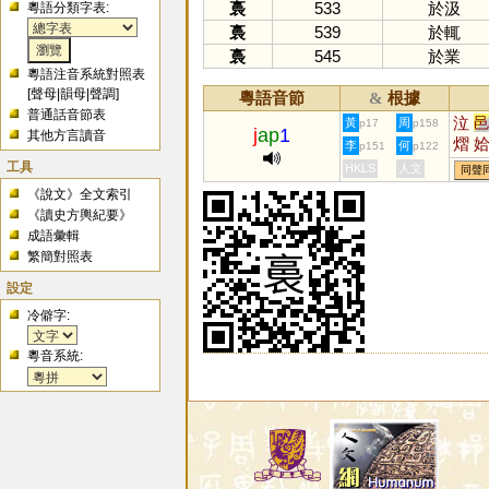
裛
533
於汲
粵語分類字表:
裛
539
於輒
裛
545
於業
粵語注音系統對照表
[
聲母
|
韻母
|
聲調
]
粵語音節
根據
&
普通話音節表
泣
黃
周
p17
p158
j
ap
1
其他方言讀音
熠
李
何
p151
p122
工具
HKLS
人文
同聲
《說文》全文索引
《讀史方輿紀要》
成語彙輯
繁簡對照表
設定
冷僻字:
粵音系統: