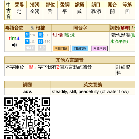
中
聲母
清濁
部位
聲調
韻攝
韻目
開合
等第
古
定
全濁
舌
平
咸
添
/
添
開
四
音
粵語音節
根據
同音字
詞例(
) /
&
解釋
備
甜
恬
菾
煘
澶湉,湉湉
黃
周
(形
p26
p91
t
im
4
水流平靜)
李
何
p114
p186
HKLS
人文
同聲同韻
同韻同調
同聲同調
其他方言讀音
本字庫於「
湉
」字下錄有
2
個方言點的讀音
詳細資
料
詞類
英文意義
adv.
steadily
,
still
,
peacefully
(
of
water
flow
)