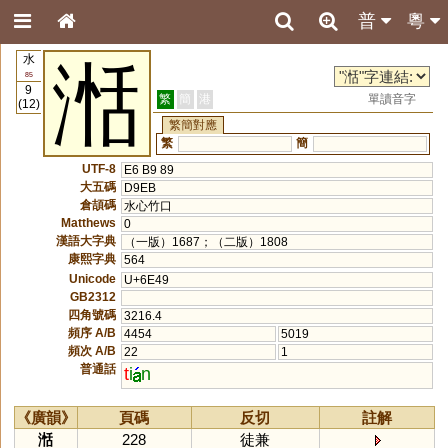
普
粵
水
湉
85
9
繁
簡
港
單讀音字
(12)
繁簡對應
繁
簡
UTF-8
E6 B9 89
大五碼
D9EB
倉頡碼
水心竹口
Matthews
0
漢語大字典
（一版）1687；（二版）1808
康熙字典
564
Unicode
U+6E49
GB2312
四角號碼
3216.4
頻序 A/B
4454
5019
頻次 A/B
22
1
普通話
t
i
n
《廣韻》
頁碼
反切
註解
湉
228
徒兼