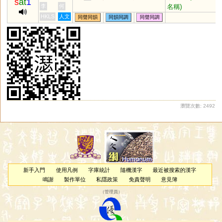
s
at
1
名稱)
李
何
HKLS
人文
同聲同韻
同韻同調
同聲同調
瀏覽次數: 2492
新手入門
使用凡例
字庫統計
隨機漢字
最近被搜索的漢字
鳴謝
製作單位
私隱政策
免責聲明
意見簿
（
管理員
）