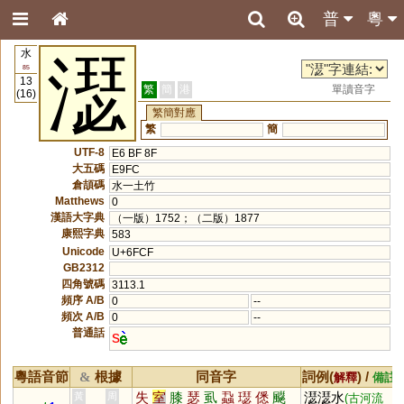
普
粵
水
濏
85
13
繁
簡
港
單讀音字
(16)
繁簡對應
繁
簡
UTF-8
E6 BF 8F
大五碼
E9FC
倉頡碼
水一土竹
Matthews
0
漢語大字典
（一版）1752；（二版）1877
康熙字典
583
Unicode
U+6FCF
GB2312
四角號碼
3113.1
頻序 A/B
0
--
頻次 A/B
0
--
普通話
s
粵語音節
根據
同音字
詞例(
) /
&
解釋
備註
失
室
膝
瑟
虱
蝨
璱
僁
飋
濏濏水
黃
周
(古河流