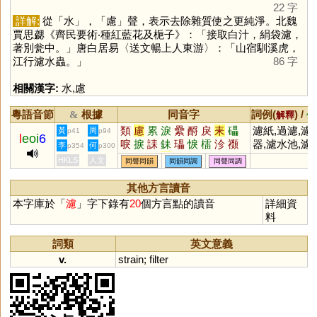
22 字
詳解:
從「
水
」，「
慮
」聲，表示去除雜質使之更純淨。北魏
賈思勰《齊民要術‧種紅藍花及梔子》：「接取白汁，絹袋濾，
著別瓮中。」唐白居易〈送文暢上人東游〉：「山宿馴溪虎，
江行濾水蟲。」
86 字
相關漢字:
水
,
慮
粵語音節
根據
同音字
詞例(
) /
&
解釋
備
類
慮
累
淚
纍
酹
戾
耒
礧
濾紙,過濾,濾
黃
周
p41
p94
l
eoi
6
唳
捩
誄
銇
瓃
悷
檑
沴
禷
器,濾水池,濾
李
何
p354
p300
礌
鑢
勴
盭
蘱
纇
HKLS
人文
同聲同韻
同韻同調
同聲同調
其他方言讀音
本字庫於「
濾
」字下錄有
20
個方言點的讀音
詳細資
料
詞類
英文意義
v.
strain
;
filter