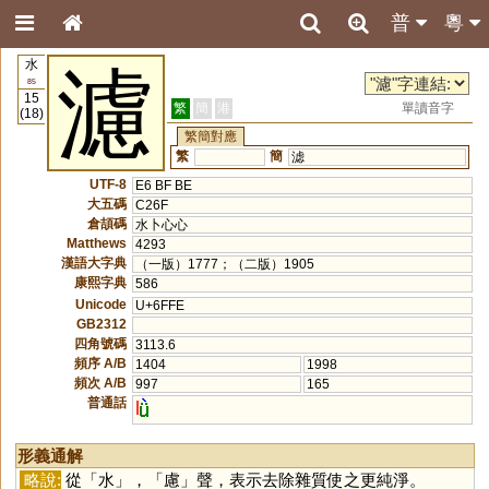
普
粵
水
濾
85
15
繁
簡
港
單讀音字
(18)
繁簡對應
繁
簡
滤
UTF-8
E6 BF BE
大五碼
C26F
倉頡碼
水卜心心
Matthews
4293
漢語大字典
（一版）1777；（二版）1905
康熙字典
586
Unicode
U+6FFE
GB2312
四角號碼
3113.6
頻序 A/B
1404
1998
頻次 A/B
997
165
普通話
l
形義通解
略說:
從「
水
」，「
慮
」聲，表示去除雜質使之更純淨。