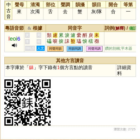
中
聲母
清濁
部位
聲調
韻攝
韻目
開合
等第
古
來
次濁
舌
去
蟹
灰
/
隊
合
一
音
粵語音節
根據
同音字
詞例(
) /
&
解釋
備註
類
慮
累
淚
濾
纍
酹
戾
耒
黃
周
l
eoi
6
礧
唳
捩
誄
盭
瓃
悷
檑
禷
李
何
鑢
蘱
纇
勴
礌
沴
HKLS
人文
鑽的別稱;平木器
同聲同韻
同韻同調
同聲同調
其他方言讀音
本字庫於「
銇
」字下錄有
1
個方言點的讀音
詳細資
料
瀏覽次數: 2725