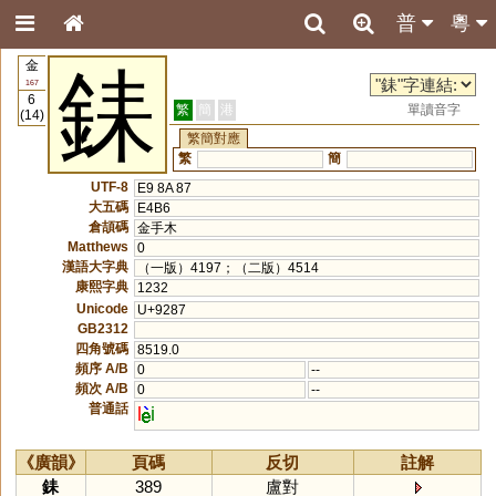
普
粵
金
銇
167
6
繁
簡
港
單讀音字
(14)
繁簡對應
繁
簡
UTF-8
E9 8A 87
大五碼
E4B6
倉頡碼
金手木
Matthews
0
漢語大字典
（一版）4197；（二版）4514
康熙字典
1232
Unicode
U+9287
GB2312
四角號碼
8519.0
頻序 A/B
0
--
頻次 A/B
0
--
普通話
l
i
《廣韻》
頁碼
反切
註解
銇
389
盧對